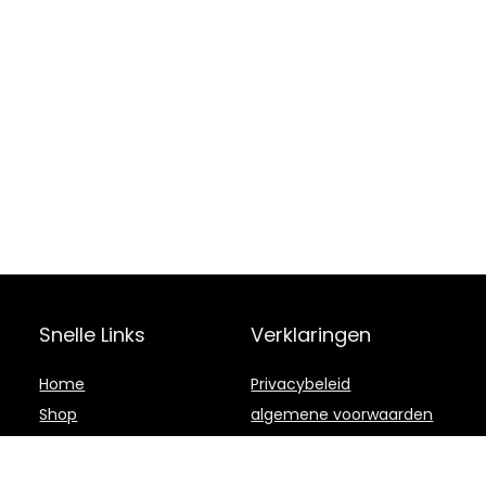
Snelle Links
Verklaringen
Home
Privacybeleid
Shop
algemene voorwaarden
Blogs
Openbaarmaking van
filialen
Adverteren