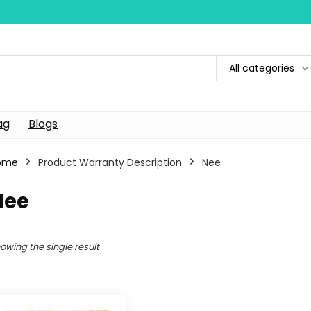
All categories
ag
Blogs
ome
Product Warranty Description
Nee
Nee
owing the single result