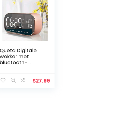
Queta Digitale
wekker met
bluetooth-
luidspreker,
verlichte wekker
met LED-display
$
27.99
en wekker voor
thuis (roségoud)