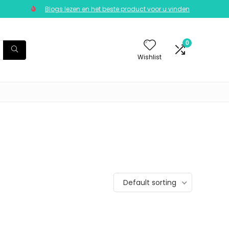
Blogs lezen en het beste product voor u vinden
0
Wishlist
Default sorting