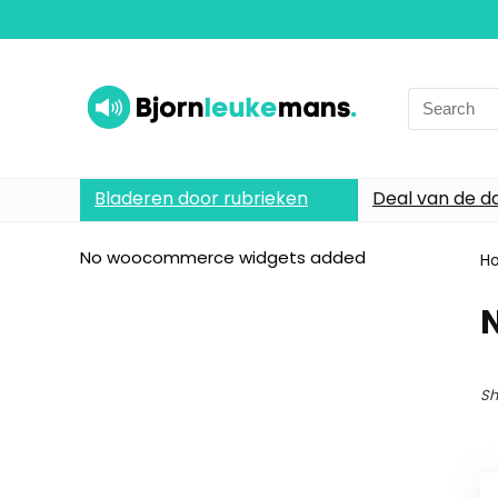
Search
for:
Bladeren door rubrieken
Deal van de d
No woocommerce widgets added
H
Sh