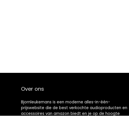
Over ons
Bjornleukemans is een moderne alles-in-één-
prijswebsite die de best verkochte audioproducten en
accessoires van amazon biedt en je op de hoogte
houdt via nieuw toegevoegde op audio gebaseerde
artikelen. Alle afbeeldingen zijn auteursrechtelijk