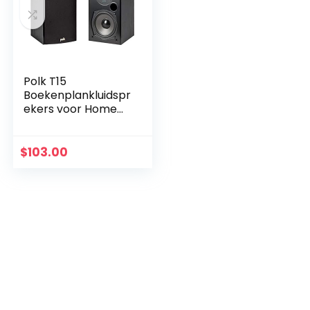
Polk T15
Boekenplankluidspr
ekers voor Home
Cinema en Muziek,
Set van 2,
Stereoluidsprekers
$
103.00
voor de
Boekenplank…