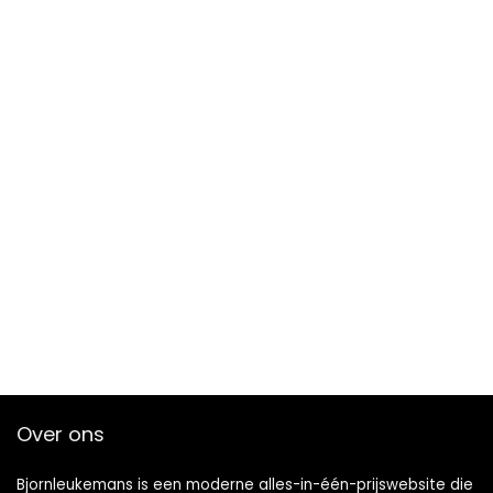
Over ons
Bjornleukemans is een moderne alles-in-één-prijswebsite die