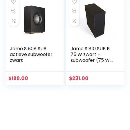
Jamo S 808 SUB
Jamo S 810 SUB B
actieve subwoofer
75 W zwart –
zwart
subwoofer (75 W,
36-180 Hz, 150 W, 110
dB, 25,4 cm, 25,4
cm (10 inch))
$
199.00
$
231.00