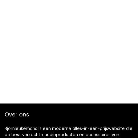
Over ons
Bjornleukemans is een moderne alles-in-één-prijswebsite die
de best verkochte audioproducten en accessoires van