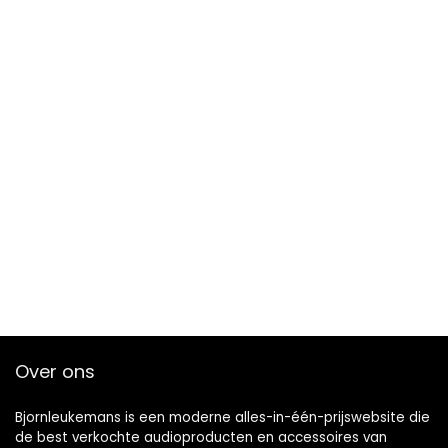
Over ons
Bjornleukemans is een moderne alles-in-één-prijswebsite die
de best verkochte audioproducten en accessoires van