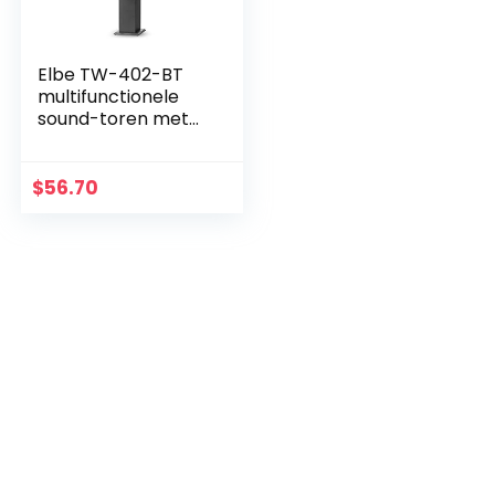
Elbe TW-402-BT
multifunctionele
sound-toren met
Bluetooth,
FM/SD/USB, 40 W,
zwart
$
56.70