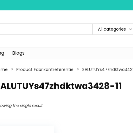
All categories
ag
Blogs
ome
Product Fabrikantreferentie
SALUTUYs47zhdktwa3428
SALUTUYs47zhdktwa3428-11
owing the single result