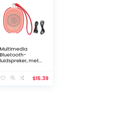
Multimedia
Bluetooth-
luidspreker, met
Bluetooth 5.0-
technologie
Draadloze Stereo
$
15.39
Draagbare Audio
Subwoofer
Luidspreker…