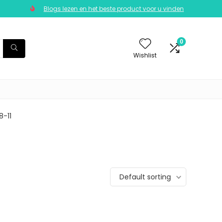
Blogs lezen en het beste product voor u vinden
0
Wishlist
-11
Default sorting