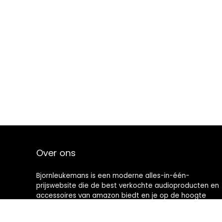
Over ons
Bjornleukemans is een moderne alles-in-één-
prijswebsite die de best verkochte audioproducten en
accessoires van amazon biedt en je op de hoogte
houdt via nieuw toegevoegde op audio gebaseerde
artikelen. Alle afbeeldingen zijn auteursrechtelijk