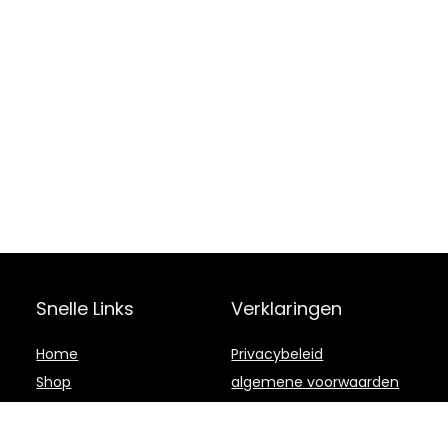
Snelle Links
Verklaringen
Home
Privacybeleid
Shop
algemene voorwaarden
Blogs
Openbaarmaking van
filialen
Adverteren