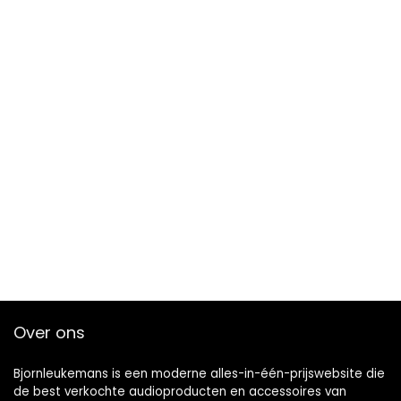
Over ons
Bjornleukemans is een moderne alles-in-één-prijswebsite die
de best verkochte audioproducten en accessoires van