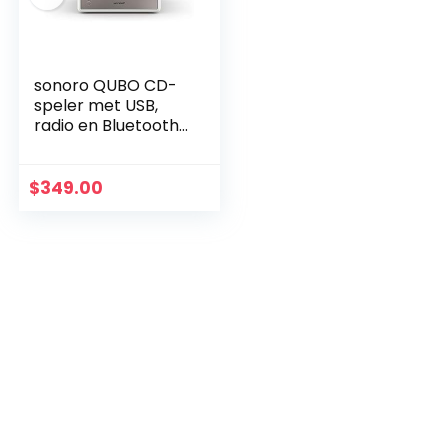
sonoro QUBO CD-
speler met USB,
radio en Bluetooth
(FM, DAB Plus, MP3,
alarm, dimbaar
display) Wit
$
349.00