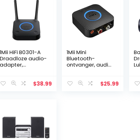
1Mii HiFi B0301-A
1Mii Mini
Ba
Draadloze audio-
Bluetooth-
Dr
adapter,
ontvanger, audio,
Lu
Bluetooth 5.0-
Bluetooth audio-
Dr
ontvanger met
adapter met
Wa
3D Surround aptX
aptx-LL, RCA/AUX
Bl
$
38.99
$
25.99
optische RCA AUX
kabel, 12 uur
Lu
3,5 mm coaxiaal…
afspeeltijd,
Dr
Bluetooth…
Su