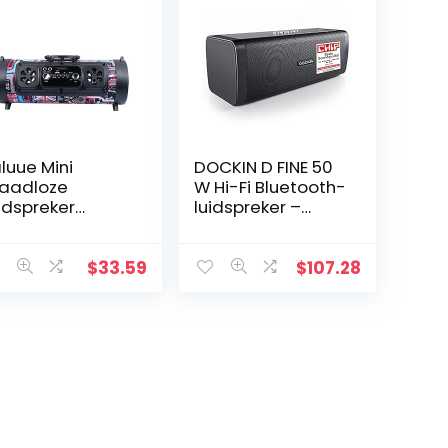
luue Mini
DOCKIN D FINE 50
aadloze
W Hi-Fi Bluetooth-
idspreker
luidspreker –
aagbare M17
Goedgekeurd
terdichte
gebruik
uetooth
buitenshuis,
$
33.59
$
107.28
idsprekers
superieur 2-weg
aadloze Stereo
stereogeluid tot
bwoofer…
10…