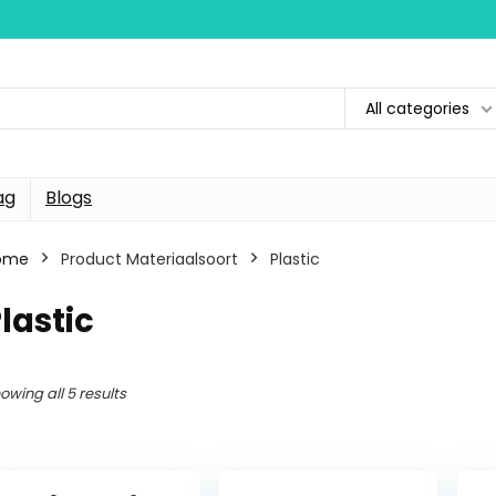
All categories
ag
Blogs
ome
Product Materiaalsoort
Plastic
lastic
owing all 5 results