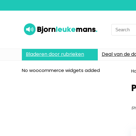
Search
for:
Bladeren door rubrieken
Deal van de d
No woocommerce widgets added
H
P
Sh