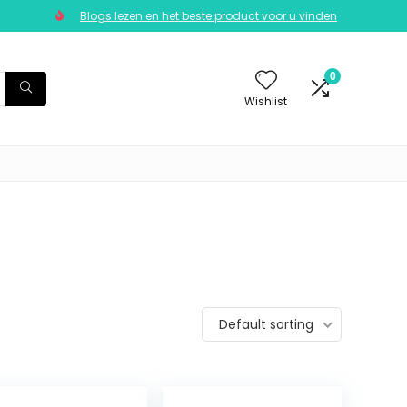
Blogs lezen en het beste product voor u vinden
0
Wishlist
Default sorting