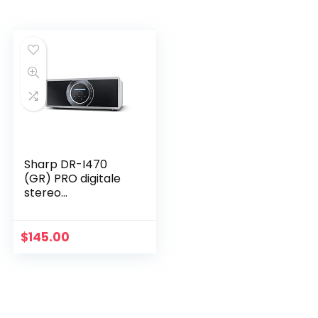
Sharp DR-I470
(GR) PRO digitale
stereo
internetradio met
DAB/DAB+/FM-
tuner, Bluetooth
$
145.00
V2.1 + Edr, volledige
bediening…