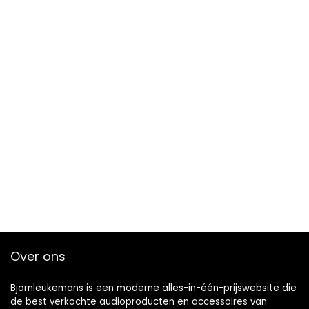
Over ons
Bjornleukemans is een moderne alles-in-één-prijswebsite die
de best verkochte audioproducten en accessoires van