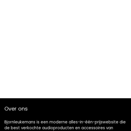
Over ons
Bjornleukemans is een moderne alles-in-één-prijswebsite die
de best verkochte audioproducten en accessoires van