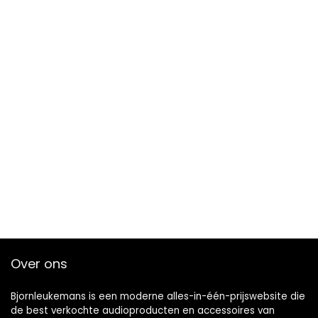
Over ons
Bjornleukemans is een moderne alles-in-één-prijswebsite die
de best verkochte audioproducten en accessoires van