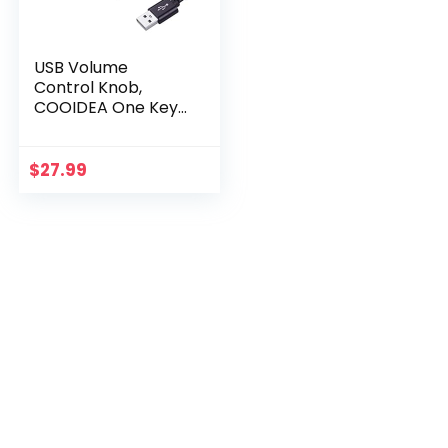
USB Volume
Control Knob,
COOIDEA One Key
Mute/Pause
Function Computer
Speaker Audio
$
27.99
Volume Adjuster
Support
Win7/8/10/XP…