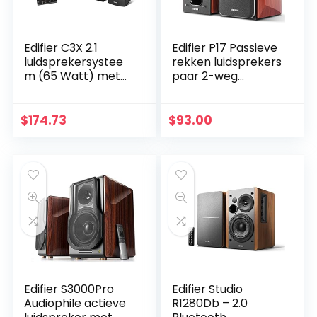
Edifier C3X 2.1
Edifier P17 Passieve
luidsprekersystee
rekken luidsprekers
m (65 Watt) met
paar 2-weg
infrarood
luidsprekers met
afstandsbediening,
ingebouwde
audio-weergave
wandhouder,
$
174.73
$
93.00
van USB en SD-
perfect voor 5.1, 7.1
kaart zwart
of 11…
Edifier S3000Pro
Edifier Studio
Audiophile actieve
R1280Db – 2.0