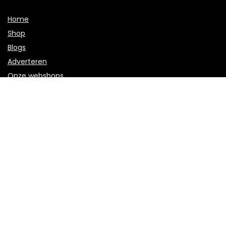
Home
Shop
Blogs
Adverteren
Onze webshops
Verklaringen
Privacybeleid
algemene voorwaarden
Openbaarmaking van filialen
Productcategorieën