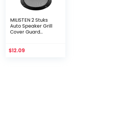
MILISTEN 2 Stuks
Auto Speaker Grill
Cover Guard
Protector Metalen
Gaas Speaker
Decoratieve Cirkel
$
12.09
Audio Accessoires