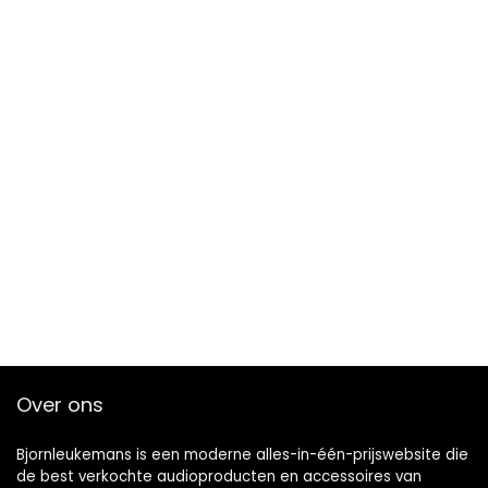
Over ons
Bjornleukemans is een moderne alles-in-één-prijswebsite die
de best verkochte audioproducten en accessoires van