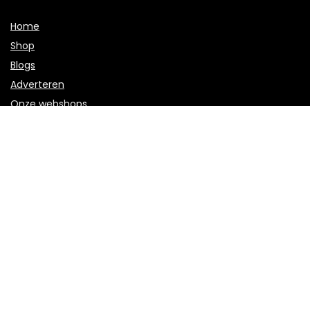
Home
Shop
Blogs
Adverteren
Onze webshops
Verklaringen
Privacybeleid
algemene voorwaarden
Openbaarmaking van filialen
Productcategorieën