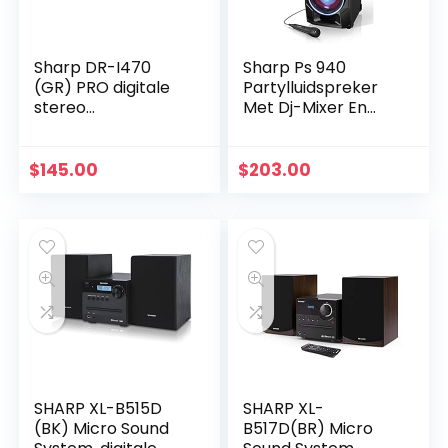
Sharp DR-I470
Sharp Ps 940
(GR) PRO digitale
Partylluidspreker
stereo
Met Dj-Mixer En
internetradio met
Ingebouwde Accu,
DAB/DAB+/FM-
14 Uur Afspeeltijd,
tuner, Bluetooth
180 Watt, Zwart
$
145.00
$
203.00
V2.1 + Edr, volledige
bediening…
SHARP XL-B515D
SHARP XL-
(BK) Micro Sound
B517D(BR) Micro