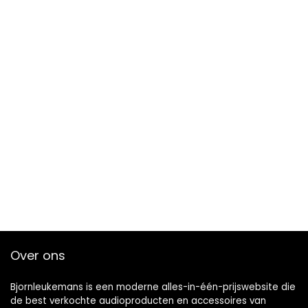
Over ons
Bjornleukemans is een moderne alles-in-één-prijswebsite die
de best verkochte audioproducten en accessoires van