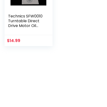
Technics SFW0010
Turntable Direct
Drive Motor Oil
voor Panasonic SL-
1200 serie DJ
originele
$
14.99
onderdelen voor
platenspeler…