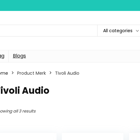
All categories
ag
Blogs
ome
Product Merk
Tivoli Audio
ivoli Audio
owing all 3 results