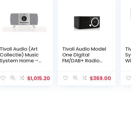
Tivoli Audio (Art
Tivoli Audio Model
Ti
Collectie) Music
One Digital
Sy
System Home –
FM/DAB+ Radio
Wi
All-in-one
Bluetooth WiFi
DAB+/FM
zwart/zwart
compact
$
1,015.20
$
369.00
systeem met
draadloze
draadloze
draadloze en…