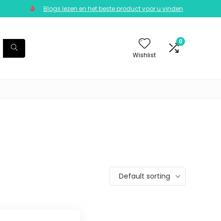
Blogs lezen en het beste product voor u vinden
0
Wishlist
Default sorting