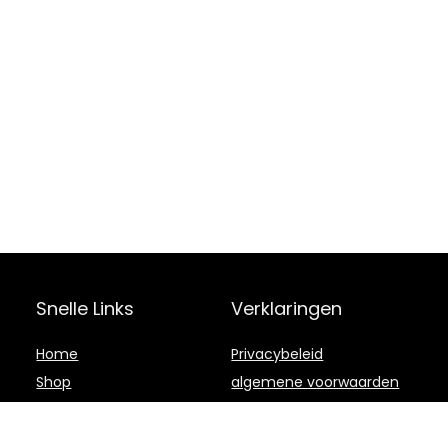
Snelle Links
Verklaringen
Home
Privacybeleid
Shop
algemene voorwaarden
Blogs
Openbaarmaking van
filialen
Adverteren