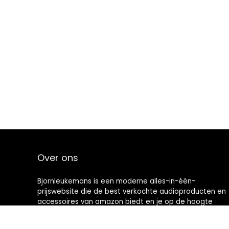
Over ons
Bjornleukemans is een moderne alles-in-één-
prijswebsite die de best verkochte audioproducten en
accessoires van amazon biedt en je op de hoogte
houdt via nieuw toegevoegde op audio gebaseerde
artikelen. Alle afbeeldingen zijn auteursrechtelijk