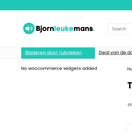
Search
for:
Bladeren door rubrieken
Deal van de d
No woocommerce widgets added
H
T
Sh