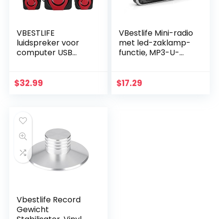
VBESTLIFE
VBestlife Mini-radio
luidspreker voor
met led-zaklamp-
computer USB
functie, MP3-U-
luidspreker audio
schijf van de
luidspreker met
muziekspeler-FM
uitgebalanceerd
TF
$
32.99
$
17.29
geluid subwoofer
luidsprekers…
Vbestlife Record
Gewicht