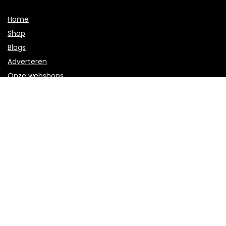
Home
Shop
Blogs
Adverteren
Onze webshops
Verklaringen
Privacybeleid
algemene voorwaarden
Openbaarmaking van filialen
Productcategorieën