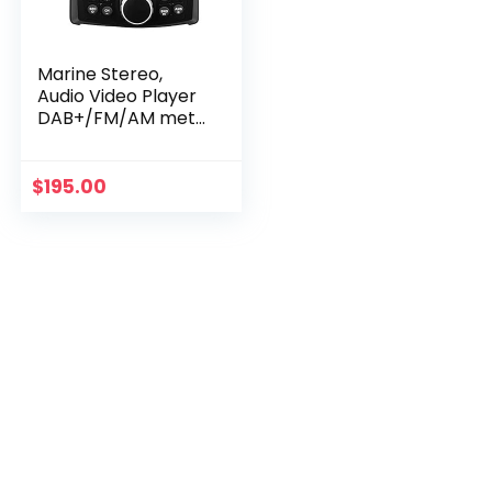
Marine Stereo,
Audio Video Player
DAB+/FM/AM met
Bluetooth
Streaming, voor
jacht, boot, UTV,
$
195.00
ATV, Power Sport,
Spa