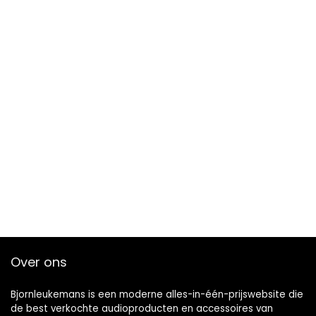
Over ons
Bjornleukemans is een moderne alles-in-één-prijswebsite die
de best verkochte audioproducten en accessoires van