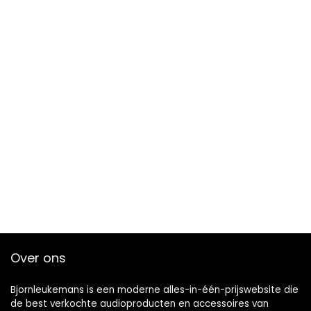
Over ons
Bjornleukemans is een moderne alles-in-één-prijswebsite die
de best verkochte audioproducten en accessoires van