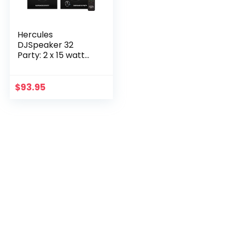
Hercules
DJSpeaker 32
Party: 2 x 15 watt
actieve
monitorspeakers
met ingebouwde
$
93.95
verlichting