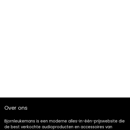
Over ons
Bjornleukemans is een moderne alles-in-één-prijswebsite die
de best verkochte audioproducten en accessoires van