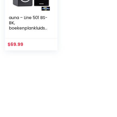
auna – Line 501 BS-
BK,
boekenplankluidsp
rekers,
luidsprekerboxen,
hifi-boxen,
$
69.99
luidsprekerpaar, 2-
wegsysteem, 10 cm
(4…