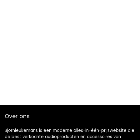
Over ons
Bjornleukemans is een moderne alles-in-één-prijswebsite die
de best verkochte audioproducten en accessoires van