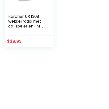
Karcher UR 1308
wekkerradio met
cd-speler en FM-
radio (20
zendergeheugens)
– wekker met dual-
$
39.99
alarm, USB-oplader
& backup…