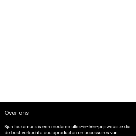
Over ons
Bjornleukemans is een moderne alles-in-één-prijswebsite die
de best verkochte audioproducten en accessoires van