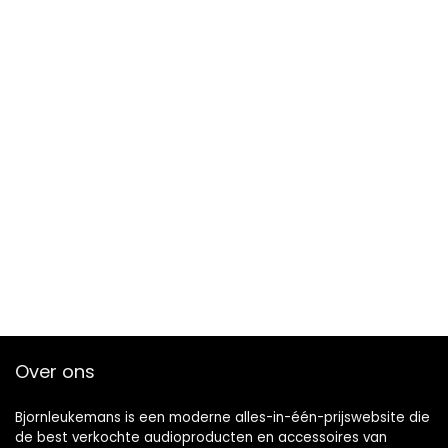
Over ons
Bjornleukemans is een moderne alles-in-één-prijswebsite die
de best verkochte audioproducten en accessoires van