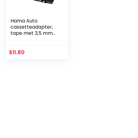
Hama Auto
cassetteadapter,
tape met 3,5 mm
jack plug voor
smartphones,
MP3-
$
11.80
speler/CD-/MD-
speler, iPods, zwart