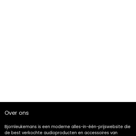
Over ons
Bjornleukemans is een moderne alles-in-één-prijswebsite die
de best verkochte audioproducten en accessoires van