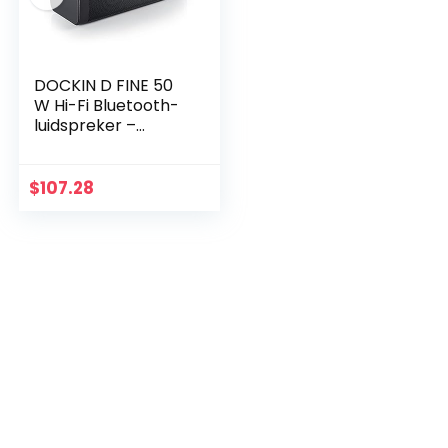
DOCKIN D FINE 50
W Hi-Fi Bluetooth-
luidspreker –
Goedgekeurd
gebruik buitenshuis,
superieur 2-weg
$
107.28
stereogeluid tot 10…