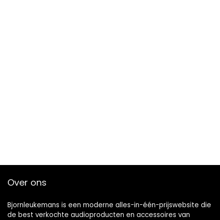
Over ons
Bjornleukemans is een moderne alles-in-één-prijswebsite die
de best verkochte audioproducten en accessoires van