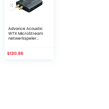
Advance Acoustic
WTX MicroStream
netwerkspeler
24/96 antraciet
$
130.86