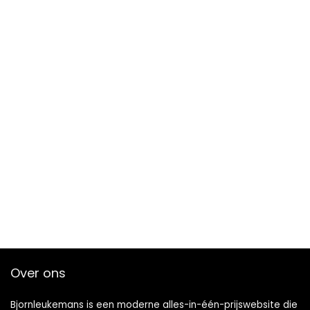
Over ons
Bjornleukemans is een moderne alles-in-één-prijswebsite die