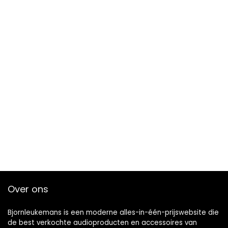
Over ons
Bjornleukemans is een moderne alles-in-één-prijswebsite die
de best verkochte audioproducten en accessoires van