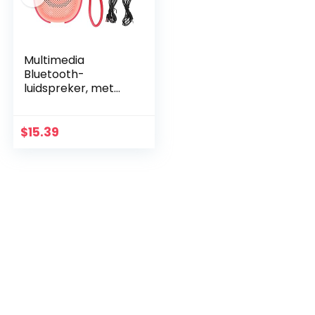
Multimedia
Bluetooth-
luidspreker, met
Bluetooth 5.0-
technologie
Draadloze Stereo
$
15.39
Draagbare Audio
Subwoofer
Luidspreker…