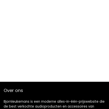
Over ons
Bjornleukemans is een moderne alles-in-één-prijswebsite die
de best verkochte audioproducten en accessoires van