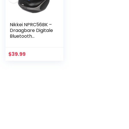
Nikkei NPRC56BK –
Draagbare Digitale
Bluetooth
Boombox Radio
met CD-speler –
USB en
$
39.99
Hoofdtelefoonaans
luiting…