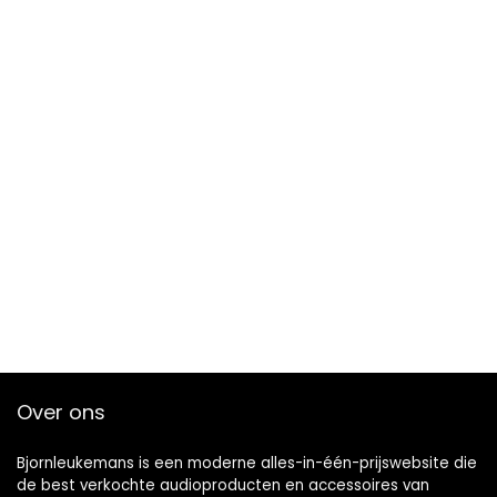
Over ons
Bjornleukemans is een moderne alles-in-één-prijswebsite die
de best verkochte audioproducten en accessoires van