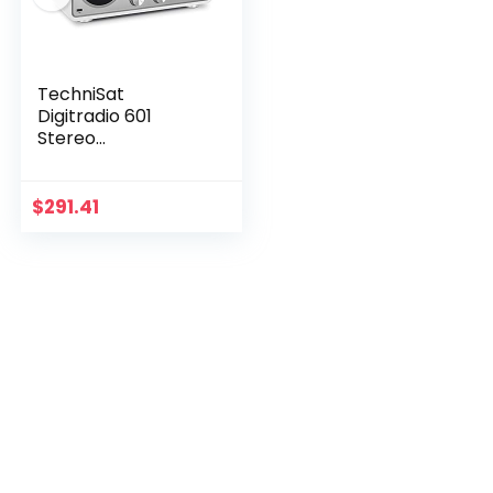
TechniSat
Digitradio 601
Stereo
internetradio
(DAB+, FM,
subwoofer,
$
291.41
afstandsbediening,
cd-speler, USB,
Bluetooth…