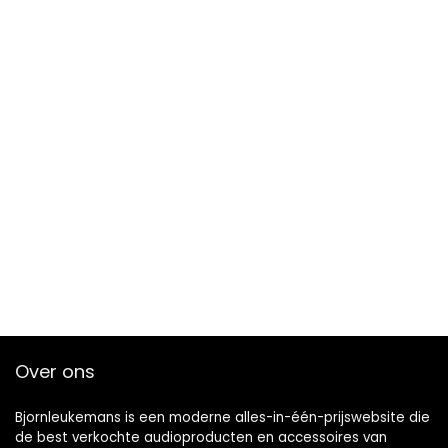
Over ons
Bjornleukemans is een moderne alles-in-één-prijswebsite die
de best verkochte audioproducten en accessoires van