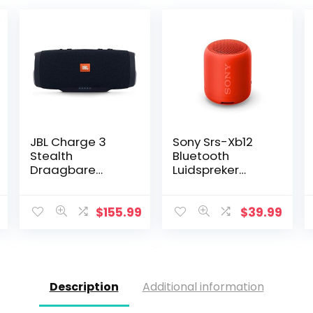
JBL Charge 3
Sony Srs-Xb12
Stealth
Bluetooth
Draagbare
Luidspreker
Bluetooth
(Draagbaar,
Speaker, Zwart
Draadloos, Extra
Bas,
$
155.99
$
39.99
Waterafstotend
) Rood
Description
Additional information