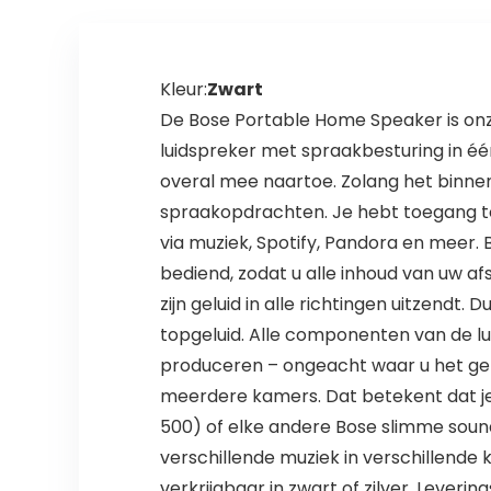
Kleur:
Zwart
De Bose Portable Home Speaker is onze
luidspreker met spraakbesturing in éé
overal mee naartoe. Zolang het binnen 
spraakopdrachten. Je hebt toegang tot
via muziek, Spotify, Pandora en meer.
bediend, zodat u alle inhoud van uw af
zijn geluid in alle richtingen uitzendt.
topgeluid. Alle componenten van de lui
produceren – ongeacht waar u het geb
meerdere kamers. Dat betekent dat j
500) of elke andere Bose slimme soundb
verschillende muziek in verschillende
verkrijgbaar in zwart of zilver. Leve