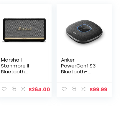
Marshall
Anker
Stanmore II
PowerConf S3
Bluetooth
Bluetooth-
luidspreker –
conferentieluids
zwart (EU)
preker, 6
geïntegreerde
$
264.00
$
99.99
microfoons,
verbeterde
geluidsopname,
24 uur…