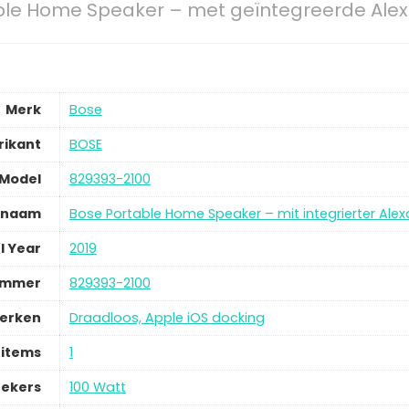
ble Home Speaker – met geïntegreerde Alexa
Merk
Bose
rikant
BOSE
Model
829393-2100
lnaam
Bose Portable Home Speaker – mit integrierter Ale
l Year
2019
ummer
829393-2100
merken
Draadloos, Apple iOS docking
 items
1
rekers
100 Watt