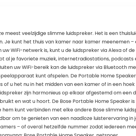
 meest veelzijdige slimme luidspreker. Het is een thuislu
n. Je kunt het thuis van kamer naar kamer meenemen – en
uw WiFi-netwerk is, kunt u de luidspreker via Alexa of d
 al je favoriete muziek, internetradiostations, podcast
 Buiten uw WiFi-bereik kan de luidspreker via Bluetooth 
speelapparaat kunt afspelen. De Portable Home Speaker is 
 Dus of u het nu in het midden van een kamer of in een hoek
dspreker zijn harmonieus op elkaar afgestemd om een ​​di
ruikt en wat u hoort. De Bose Portable Home Speaker is
e hem kunt verbinden met elke andere Bose slimme luid
ar om te genieten van een naadloze luisterervaring in je
 kamers – of overal hetzelfde nummer zodat iedereen mee 
ringsomvang: Bose Portable Home Speaker, netsnoer.