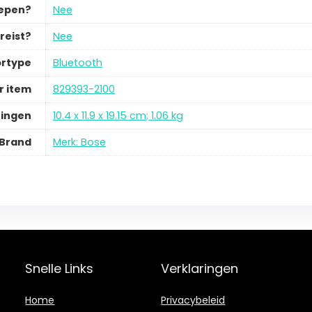
repen?
Nee
reist?
Nee
rtype
Bluetooth
 item
829393-2100
ingen
10.4 x 11.9 x 19.15 cm; 1.06 kg
Brand
Merk: Bose
Snelle Links
Verklaringen
Home
Privacybeleid