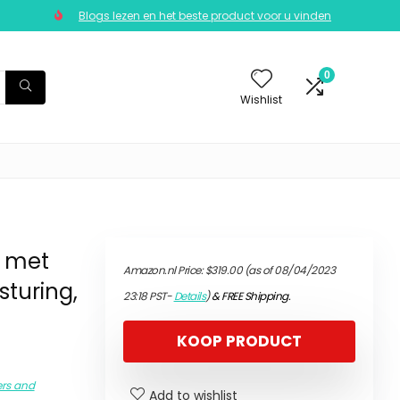
Blogs lezen en het beste product voor u vinden
0
Wishlist
– met
Amazon.nl Price:
$
319.00
(as of 08/04/2023
turing,
23:18 PST-
Details
)
&
FREE Shipping
.
KOOP PRODUCT
ers and
Add to wishlist