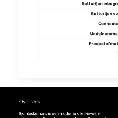
Batterijen inbeg
Batterijen ve
Connecto
Modelnummer
Productafmet
Over ons
Bjornleukemans is een moderne alles-in-één-