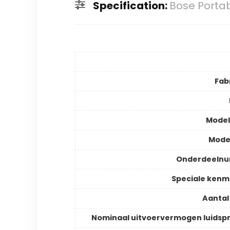
Specification:
Bose Porta
Fab
Mode
Mode
Onderdeeln
Speciale ken
Aantal
Nominaal uitvoervermogen luidsp