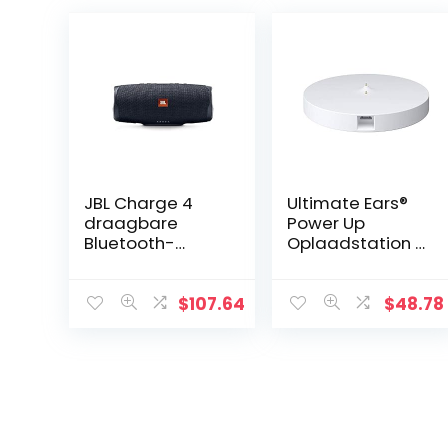
JBL Charge 4
Ultimate Ears®
draagbare
Power Up
Bluetooth-
Oplaadstation –
luidspreker en
White
powerbank met
oplaadbare
$
107.64
$
48.78
batterij voor
meer
apparaten,
waterdicht,
zwart