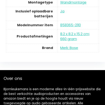
Montagetype
Wandmontage
Inclusief oplaadbare
Ja
batterijen
Modelnummer item
858365-2110
8.2 x 8.2 x 15.2 cm;
Productafmetingen
660 gram
Brand
Merk: Bose
Over ons
Bjornleukemans is een moderne alles-in-één-prijswebsite die
de best verkochte audioproducten en accessoires van
amazon biedt en je op de hoogte houdt via nieuw
toegevoegde op audio gebaseerde artikelen. Alle