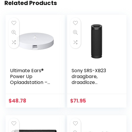
Related Products
Ultimate Ears®
Sony SRS-XB23
Power Up
draagbare,
Oplaadstation –
draadloze
White
Bluetooth
luidspreker (12 uur
batterijduur,
$
48.78
$
71.95
waterafstotend,
extra bas), zwart