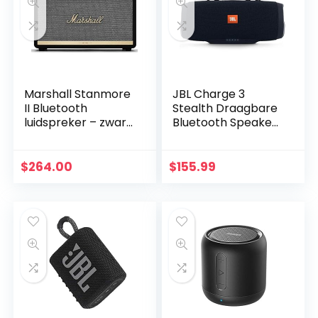
Marshall Stanmore
JBL Charge 3
II Bluetooth
Stealth Draagbare
luidspreker – zwart
Bluetooth Speaker,
(EU)
Zwart
$
264.00
$
155.99