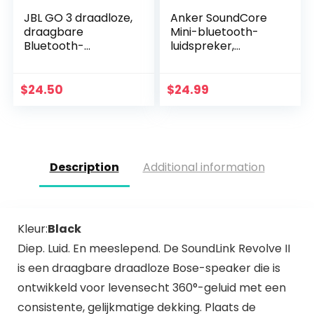
JBL GO 3 draadloze,
Anker SoundCore
draagbare
Mini-bluetooth-
Bluetooth-
luidspreker,
luidspreker met
compacte
geïntegreerde lus
luidspreker met 15
voor onderweg,
uur speeltijd,
$
24.50
$
24.99
USB C-
fantastisch geluid,
oplaadkabel, zwart
20 meter…
Description
Additional information
Kleur:
Black
Diep. Luid. En meeslepend. De SoundLink Revolve II
is een draagbare draadloze Bose-speaker die is
ontwikkeld voor levensecht 360°-geluid met een
consistente, gelijkmatige dekking. Plaats de