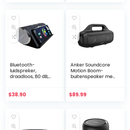
Waterafstotend)
Rood
Bluetooth-
Anker Soundcore
luidspreker,
Motion Boom-
draadloos, 80 dB,
buitenspeaker met
subwoofer,
titanium drivers,
draagbaar,
BassUp-
SuperBass voor
technologie, IPX7-
$
38.90
$
89.99
smartphones,
waterdicht, 24u
tablets, computers
speeltijd…
Art Tech…