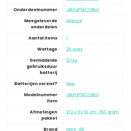
Onderdeelnummer
JBLFLIP5ECOBLU
Meegeleverde
Manual
onderdelen
Aantal items
1
Wattage
20 watt
Gemiddelde
12 Uur
gebruiksduur
batterij
Batterijen vereist?
Nee
Modelnummer
JBLFLIP5ECOBLU
item
Afmetingen
21.2 x 11 x 10 cm; 760 gram
pakket
Brand
Merk: JBL