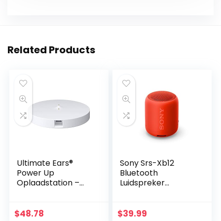
Related Products
Ultimate Ears®
Sony Srs-Xb12
Power Up
Bluetooth
Oplaadstation –
Luidspreker
White
(Draagbaar,
Draadloos, Extra
Bas,
$
48.78
$
39.99