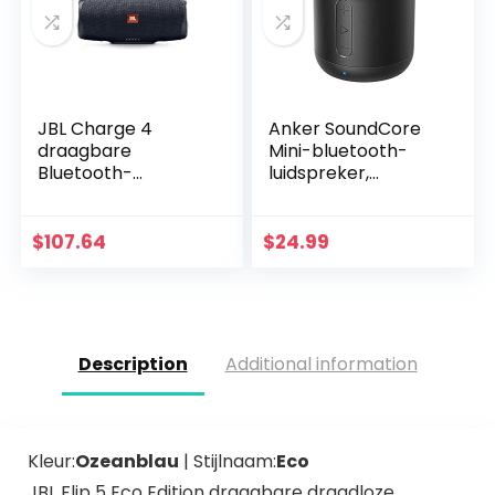
JBL Charge 4
Anker SoundCore
draagbare
Mini-bluetooth-
Bluetooth-
luidspreker,
luidspreker en
compacte
powerbank met
luidspreker met 15
oplaadbare batterij
uur speeltijd,
$
107.64
$
24.99
voor meer
fantastisch geluid,
apparaten,
20 meter…
waterdicht, zwart
Description
Additional information
Kleur:
Ozeanblau
| Stijlnaam:
Eco
JBL Flip 5 Eco Edition draagbare draadloze