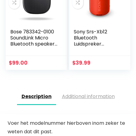
Bose 783342-0100
Sony Srs-Xb12
SoundLink Micro
Bluetooth
Bluetooth speaker,
Luidspreker
draagbare outdoor
(Draagbaar,
luidspreker,
Draadloos, Extra
(draadloze
Bas,
$
99.00
$
39.99
Bluetooth-
Waterafstotend)
verbinding…
Rood
Description
Additional information
Voer het modelnummer hierboven inom zeker te
weten dat dit past.