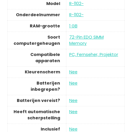
Model
R-1102-
Onderdeelnummer
R-1102-
RAM-grootte
1 GB
Soort
72-Pin EDO SIMM
computergeheugen
Memory
Compatibele
PC, Fernseher, Projektor
apparaten
Kleurenscherm
Nee
Batterijen
Nee
inbegrepen?
Batterijen vereist?
Nee
Heeft automatische
Nee
scherpstelling
Inclusief
Nee