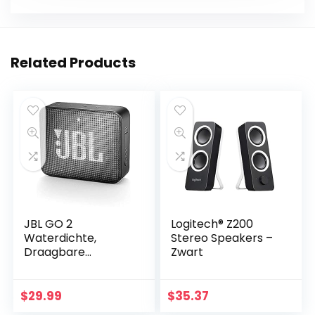
Related Products
JBL GO 2
Logitech® Z200
Waterdichte,
Stereo Speakers –
Draagbare
Zwart
Bluetooth-
Luidspreker met
Handsfree-Functie,
$
29.99
$
35.37
tot 5 uur