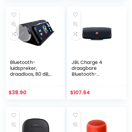
Muziekplezier met
Slechts Één…
Bluetooth-
JBL Charge 4
luidspreker,
draagbare
draadloos, 80 dB,
Bluetooth-
subwoofer,
luidspreker en
draagbaar,
powerbank met
SuperBass voor
oplaadbare batterij
$
38.90
$
107.64
smartphones,
voor meer
tablets, computers
apparaten,
Art Tech…
waterdicht, zwart