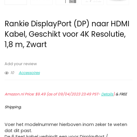
Rankie DisplayPort (DP) naar HDMI
Kabel, Geschikt voor 4K Resolutie,
1,8 m, Zwart
Add your review
10
Accessoires
Amazon.nl Price:
$
9.49
(as of 09/04/2023 23:49 PST-
Details
)
&
FREE
Shipping
.
Voer het modelnummer hierboven inom zeker te weten
dat dit past.
De 6 Feet kabel verbindt een voor DisplayPort /