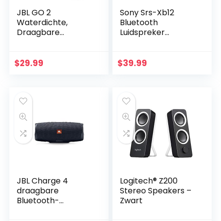
JBL GO 2
Sony Srs-Xb12
Waterdichte,
Bluetooth
Draagbare
Luidspreker
Bluetooth-
(Draagbaar,
Luidspreker met
Draadloos, Extra
Handsfree-Functie,
Bas,
$
29.99
$
39.99
tot 5 uur
Waterafstotend)
Muziekplezier met
Rood
Slechts Één…
JBL Charge 4
Logitech® Z200
draagbare
Stereo Speakers –
Bluetooth-
Zwart
luidspreker en
powerbank met