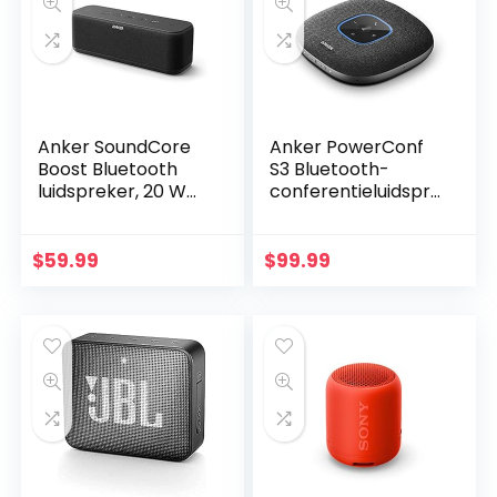
Anker SoundCore
Anker PowerConf
Boost Bluetooth
S3 Bluetooth-
luidspreker, 20 W
conferentieluidspre
bluetooth-
ker, 6
luidspreker met
geïntegreerde
bassuptechnologie,
microfoons,
$
59.99
$
99.99
IPX5
verbeterde
waterbestendig,
geluidsopname, 24
12…
uur…