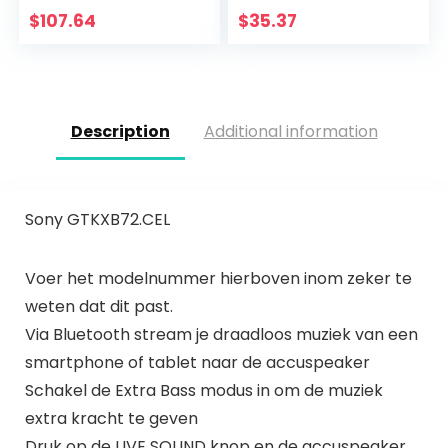
oplaadbare batterij
$
107.64
$
35.37
voor meer
apparaten,
waterdicht, zwart
Description
Additional information
Sony GTKXB72.CEL
Voer het modelnummer hierboven inom zeker te
weten dat dit past.
Via Bluetooth stream je draadloos muziek van een
smartphone of tablet naar de accuspeaker
Schakel de Extra Bass modus in om de muziek
extra kracht te geven
Druk op de LIVE SOUND knop en de accuspeaker