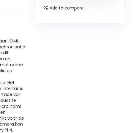
Add to compare
aar HDMI-
nchronisatie
a dit
en en
el met name
lie en
nd. Het
 interface.
erface van
duct te
micro hdmi
ken.
ikt voor de
camera kan
y Pi 4,