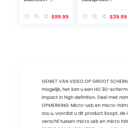
conferentieluids
(Draagbaar,
preker, 6
Draadloos, Extra
geïntegreerde
Bas,
$
99.99
$
39.99
microfoons,
Waterafstotend
verbeterde
) Rood
geluidsopname,
24 uur…
GENIET VAN VIDEO OP GROOT SCHERM: 
mogelijk, het kan u een HD 3D-scherm l
impact in high definition. Deel met nam
OPMERKING: Micro-usb en micro-hdmi z
zou u, voordat u dit product koopt, d
verschil tussen micro usb en micro hdm