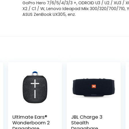
GoPro Hero 7/6/5/4/3/3 +, ODROID U3 / U2 / XU3 / XU
X2 / C1 / W, Lenovo Ideapad Miix 300/320/700/710, 
ASUS ZenBook UX305, enz.
Ultimate Ears®
JBL Charge 3
Wonderboom 2
Stealth
Draagbare
Draagbare