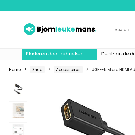
Search
for:
Bladeren door rubrieken
Deal van de d
Home
Shop
Accessoires
UGREEN Micro HDMI Ad