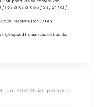
 HDMI-poort, die de camera kan
 U2 / XU3 / XU3 Lite / XU / X2 / C1 /
 x 2K-resolutie (tot 3D) en
le high-speed transmissie en beelden
I naar HDMI 4K Adapterkabel