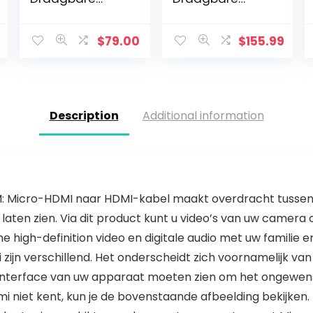
Bluetooth
Bluetooth
Luidspreker,
Speaker, Zwart
360° Geluid,
$
79.00
$
155.99
Waterdicht,
Stofdicht,
Schokbestendig,
13u…
Description
Additional information
Micro-HDMI naar HDMI-kabel maakt overdracht tussen a
aten zien. Via dit product kunt u video’s van uw camera o
e high-definition video en digitale audio met uw familie e
ijn verschillend. Het onderscheidt zich voornamelijk va
e interface van uw apparaat moeten zien om het ongewenst
i niet kent, kun je de bovenstaande afbeelding bekijken.