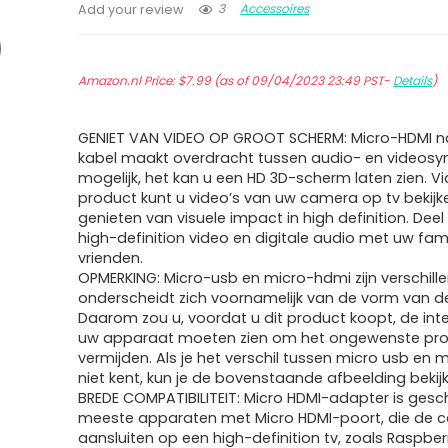
3
Accessoires
Add your review
Amazon.nl Price:
$
7.99
(as of 09/04/2023 23:49 PST-
Details
)
GENIET VAN VIDEO OP GROOT SCHERM: Micro-HDMI n
kabel maakt overdracht tussen audio- en videosy
mogelijk, het kan u een HD 3D-scherm laten zien. Vi
product kunt u video’s van uw camera op tv bekijk
genieten van visuele impact in high definition. De
high-definition video en digitale audio met uw fami
vrienden.
OPMERKING: Micro-usb en micro-hdmi zijn verschille
onderscheidt zich voornamelijk van de vorm van de
Daarom zou u, voordat u dit product koopt, de int
uw apparaat moeten zien om het ongewenste pro
vermijden. Als je het verschil tussen micro usb en 
niet kent, kun je de bovenstaande afbeelding bekij
BREDE COMPATIBILITEIT: Micro HDMI-adapter is gesch
meeste apparaten met Micro HDMI-poort, die de 
aansluiten op een high-definition tv, zoals Raspberr