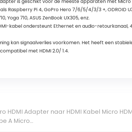
dapter is geschikt voor de meeste apparaten met Micro
oals Raspberry Pi 4, GoPro Hero 7/6/5/4/3/3 +, ODROID U3 /
10, Yoga 710, ASUS ZenBook UX305, enz.
-kabel ondersteunt Ethernet en audio-retourkanaal, 4K
ming kan signaalverlies voorkomen. Het heeft een stabie
 compatibel met HDMI 2.0/ 1.4.
ro HDMI Adapter naar HDMI Kabel Micro HDM
pe A Micro…