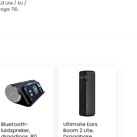
3 Lite / XU /
Yoga 710,
Bluetooth-
Ultimate Ears
luidspreker,
Boom 2 Lite,
draadloos, 80
Draagbare