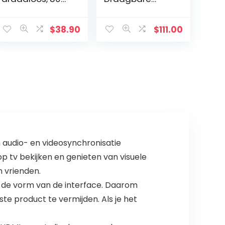
dB, subwoofer,
Bluetooth-
draagbaar,
Luidspreker,
SuperBass voor
360° Geluid,
$
38.90
$
111.00
smartphones,
Waterdicht en
tablets,
Schokbestendig,
computers Art
Zwart
Tech…
udio- en videosynchronisatie
p tv bekijken en genieten van visuele
n vrienden.
n de vorm van de interface. Daarom
e product te vermijden. Als je het