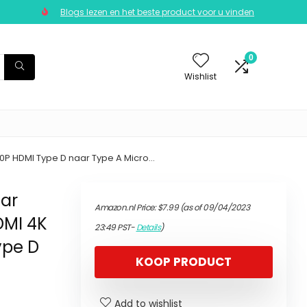
Blogs lezen en het beste product voor u vinden
0
Wishlist
0P HDMI Type D naar Type A Micro…
ar
Amazon.nl Price:
$
7.99
(as of 09/04/2023
DMI 4K
23:49 PST-
Details
)
ype D
KOOP PRODUCT
Add to wishlist