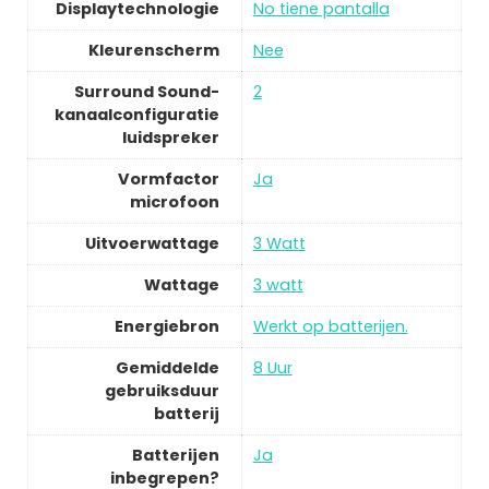
Displaytechnologie
No tiene pantalla
Kleurenscherm
Nee
Surround Sound-
2
kanaalconfiguratie
luidspreker
Vormfactor
Ja
microfoon
Uitvoerwattage
3 Watt
Wattage
3 watt
Energiebron
Werkt op batterijen.
Gemiddelde
8 Uur
gebruiksduur
batterij
Batterijen
Ja
inbegrepen?