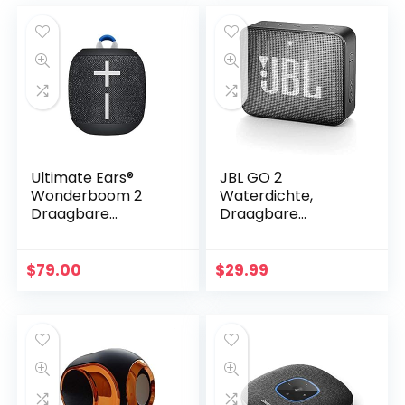
Ultimate Ears®
JBL GO 2
Wonderboom 2
Waterdichte,
Draagbare
Draagbare
Bluetooth
Bluetooth-
Luidspreker, 360°
Luidspreker met
Geluid, Waterdicht,
Handsfree-Functie,
$
79.00
$
29.99
Stofdicht,
tot 5 uur
Schokbestendig,
Muziekplezier met
13u…
Slechts Één…