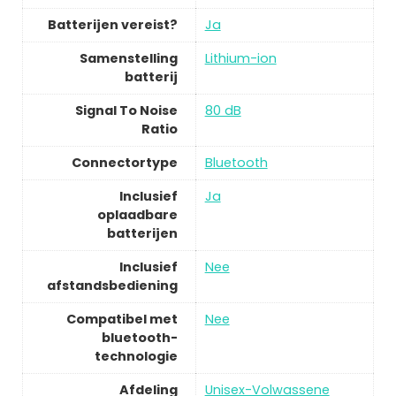
Batterijen vereist?
Ja
Samenstelling
Lithium-ion
batterij
Signal To Noise
80 dB
Ratio
Connectortype
Bluetooth
Inclusief
Ja
oplaadbare
batterijen
Inclusief
Nee
afstandsbediening
Compatibel met
Nee
bluetooth-
technologie
Afdeling
Unisex-Volwassene