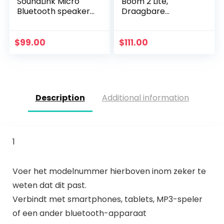
SoundLink Micro
Boom 2 Lite,
Bluetooth speaker,
Draagbare
draagbare outdoor
Bluetooth-
luidspreker,
Luidspreker, 360°
(draadloze
Geluid, Waterdicht
$
99.00
$
111.00
Bluetooth-
en Schokbestendig,
verbinding…
Zwart
Description
Additional information
1
Voer het modelnummer hierboven inom zeker te
weten dat dit past.
Verbindt met smartphones, tablets, MP3-speler
of een ander bluetooth-apparaat