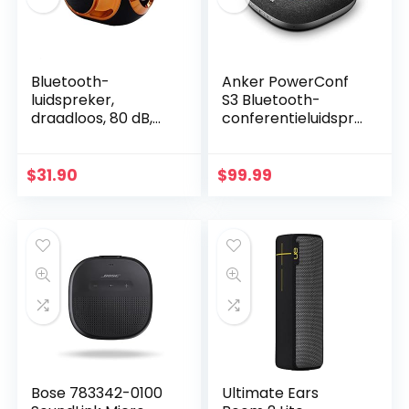
Bluetooth-
Anker PowerConf
luidspreker,
S3 Bluetooth-
draadloos, 80 dB,
conferentieluidspre
subwoofer,
ker, 6
draagbaar, voor
geïntegreerde
smartphones,
microfoons,
$
31.90
$
99.99
tablets,
verbeterde
computerspeler,
geluidsopname, 24
Art Tech Lab
uur…
Bose 783342-0100
Ultimate Ears