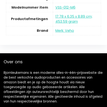
Modelnummer item
VSS-012-M6
17.78 x 6.35 x 8.89 cm;
Productafmetingen
453.59 gram
Brand
Merk: Veho
Over ons
Bjornleukemans is een moderne alles-in-één-prijswebsite die
de best verkochte audioproducten en accessoires van
amazon biedt en je op de hoogte houdt via nieuw
toegevoegde op audio gebaseerde artikelen. Alle
afbeeldingen zijn auteursrechtelijk beschermd door hun
respectievelijke eigenaren. Alle geciteerde inhoud is afgeleid
van hun respectievelijke bronnen.