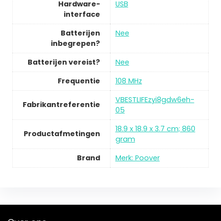
Hardware-
USB
interface
Batterijen
Nee
inbegrepen?
Batterijen vereist?
Nee
Frequentie
108 MHz
VBESTLIFEzyi8gdw6eh-
Fabrikantreferentie
05
18.9 x 18.9 x 3.7 cm; 860
Productafmetingen
gram
Brand
Merk: Poover