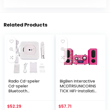
Related Products
Radio Cd-speler
BigBen Interactive
Cd-speler
MCD11RSUNICORNS
Bluetooth
TICK HiFi-installatie
Wandmontage FM-
met cd-speler,
radio met cd-
roze
speler, duurzame
$
52.29
$
57.71