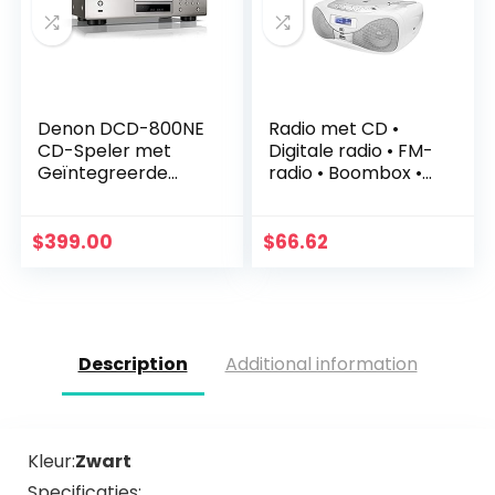
Denon DCD-800NE
Radio met CD •
CD-Speler met
Digitale radio • FM-
Geïntegreerde
radio • Boombox •
USB-Poort,
CD-speler • Stereo
Advanced AL21
luidspreker • AUX-
Processing Plus,
ingang • USB-
$
399.00
$
66.62
DAC-
aansluiting • Net…
Masterklokontwer
p, Pure Direct…
Description
Additional information
Kleur:
Zwart
Specificaties: