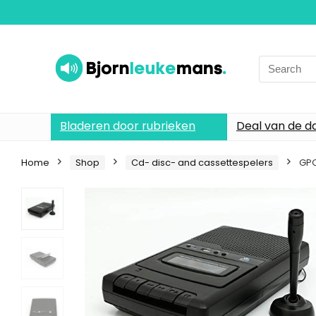
Search
for:
Bladeren door rubrieken
Deal van de d
Home
Shop
Cd- disc- and cassettespelers
GPO