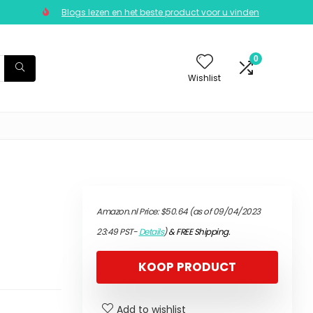
Blogs lezen en het beste product voor u vinden
0
Wishlist
Amazon.nl Price:
$
50.64
(as of 09/04/2023
23:49 PST-
Details
)
&
FREE Shipping
.
KOOP PRODUCT
Add to wishlist