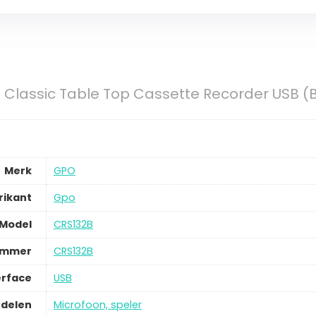
Classic Table Top Cassette Recorder USB (
Merk
GPO
rikant
Gpo
Model
CRS132B
ummer
CRS132B
erface
USB
delen
Microfoon, speler