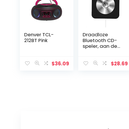
Denver TCL-
Draadloze
212BT Pink
Bluetooth CD-
speler, aan de
muur
gemonteerde
draagbare CD-
$
36.09
$
28.69
muziekspeler,
afstandsbedieni
ng, HiFi…