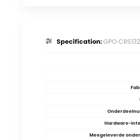
Specification:
GPO CRS132 
Fab
Onderdeeln
Hardware-int
Meegeleverde onder