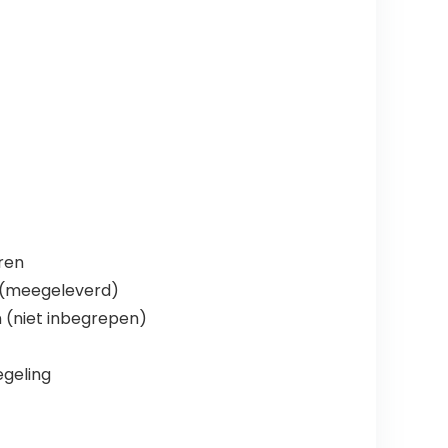
ren
 (meegeleverd)
 (niet inbegrepen)
egeling