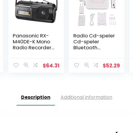
Panasonic RX-
Radio Cd-speler
M40DE-K Mono
Cd-speler
Radio Recorder
Bluetooth
met
Wandmontage
cassettedeck,
FM-radio met
net- of
cd-speler,
$
64.31
$
52.29
batterijvoeding
duurzame cd-
zwart
speler
Draagbare cd-
spelers voor…
Description
Additional information