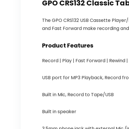
GPO CRS132 Classic Tab
The GPO CRS132 USB Cassette Player/R
and Fast Forward make recording and l
Product Features
Record | Play | Fast Forward | Rewind |
USB port for MP3 Playback, Record fr
Built in Mic, Record to Tape/USB
Built in speaker
3.5mm phone jack with external Mic (