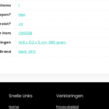
 items
1
repen?
Nee
reist?
Ja
 item
CRS132B
ingen
14.8 x 31.2 x 5 cm; 980 gram
Brand
Merk: GPO
Snelle Links
Verklaringen
Home
Privacybeleid