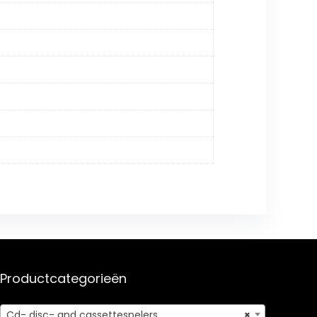
Productcategorieën
Cd- disc- and cassettespelers
×