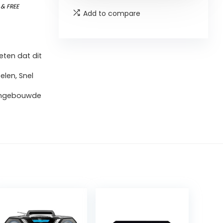
)
&
FREE
Add to compare
ten dat dit
len, Snel
 ingebouwde