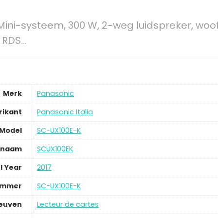
ini-systeem, 300 W, 2-weg luidspreker, woof
M RDS…
Merk
Panasonic
rikant
Panasonic Italia
Model
SC-UX100E-K
lnaam
SCUX100EK
l Year
2017
ummer
SC-UX100E-K
leuven
Lecteur de cartes