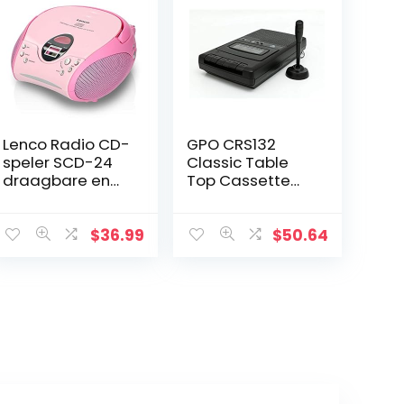
Lenco Radio CD-
GPO CRS132
speler SCD-24
Classic Table
draagbare en
Top Cassette
telescopische
Recorder USB
antenne, roze
(Black)
$
36.99
$
50.64