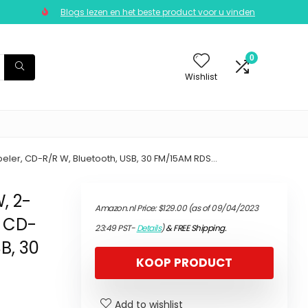
Blogs lezen en het beste product voor u vinden
0
Wishlist
eler, CD-R/R W, Bluetooth, USB, 30 FM/15AM RDS…
, 2-
Amazon.nl Price:
$
129.00
(as of 09/04/2023
, CD-
23:49 PST-
Details
)
&
FREE Shipping
.
B, 30
KOOP PRODUCT
Add to wishlist