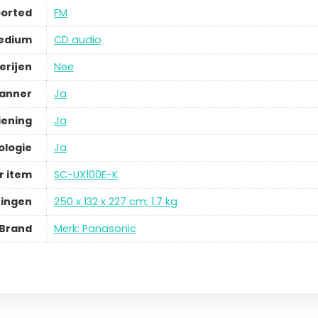
ported
FM
edium
CD audio
erijen
Nee
panner
Ja
iening
Ja
ologie
Ja
 item
SC-UX100E-K
ingen
250 x 132 x 227 cm; 1.7 kg
Brand
Merk: Panasonic