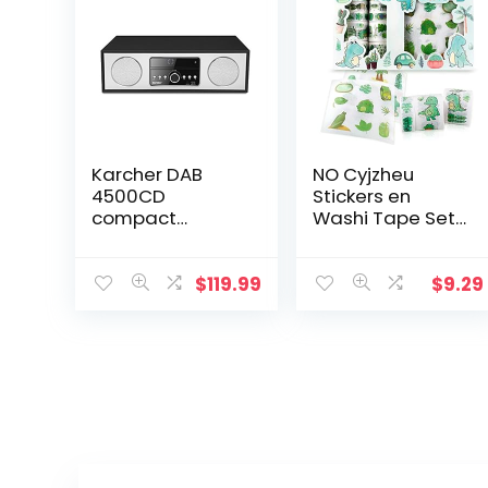
Karcher DAB
NO Cyjzheu
4500CD
Stickers en
compact
Washi Tape Set
systeem met
Multi-Patroon
cd-speler
Decoratieve
(Bluetooth en
Washi Tape
$
119.99
$
9.29
FM/DAB+ radio –
Decoratieve
elegante houten
Tape Plakboek
behuizing met 2x
Schattig Kat…
15 Watt…