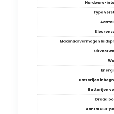
Hardware-int
Type vers
Aantal
Kleurens
Maximaal vermogen luidsp
Uitvoerw
Wa
Energ
Batterijen inbeg
Batterijen ve
Draadloo
Aantal USB-p