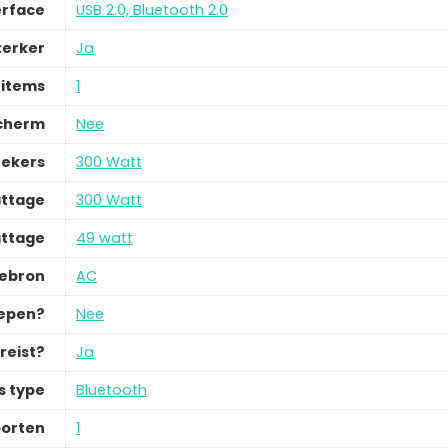
erface
USB 2.0, Bluetooth 2.0
terker
Ja
 items
1
cherm
Nee
rekers
300 Watt
attage
300 Watt
ttage
49 watt
iebron
AC
repen?
Nee
reist?
Ja
s type
Bluetooth
oorten
1