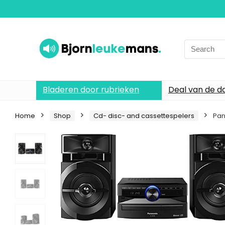
Search
for:
Bladeren door rubrieken
Deal van de d
Home
Shop
Cd- disc- and cassettespelers
Pan