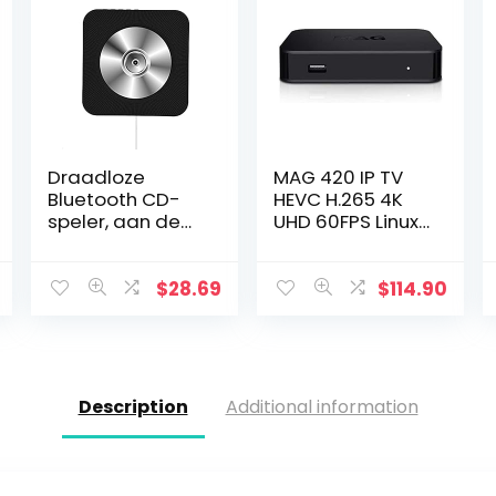
Draadloze
MAG 420 IP TV
Bluetooth CD-
HEVC H.265 4K
speler, aan de
UHD 60FPS Linux
muur
USB 3.0 LAN HDMI
gemonteerde
draagbare CD-
$
28.69
$
114.90
muziekspeler,
afstandsbedieni
ng, HiFi…
Description
Additional information