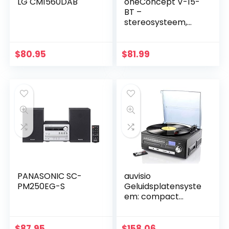
LG CM1560DAB
oneConcept V-15-
BT –
stereosysteem,
compact systeem,
microsysteem,
Bluetooth, MP3,
$
80.95
$
81.99
display, USB,
mapnavigatie,
AUX-IN…
PANASONIC SC-
auvisio
PM250EG-S
Geluidsplatensyste
em: compact
stereosysteem
MHX-550.LP voor
plateaus, CD, MC,
$
87.95
$
158.06