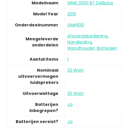
Modelnaam
WMS 3000 BT DABplus
Model Year
2019
Onderdeelnummer
GMH1010
Afstandsbediening,
Meegeleverde
Handleiding,
onderdelen
Wandhouder, Batterijen
Aantal items
1
Nominaal
20 Watt
uitvoervermogen
luidsprekers
Uitvoerwattage
20 Watt
Batterijen
Ja
inbegrepen?
Batterijen vereist?
Ja