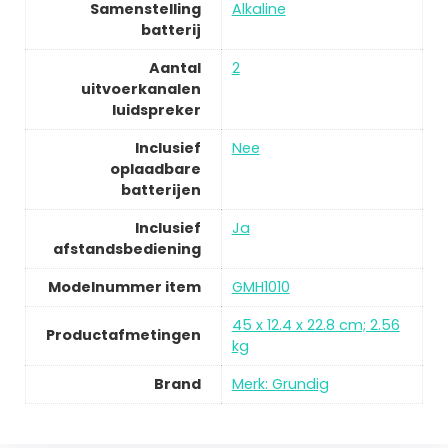
Samenstelling
Alkaline
batterij
Aantal
2
uitvoerkanalen
luidspreker
Inclusief
Nee
oplaadbare
batterijen
Inclusief
Ja
afstandsbediening
Modelnummer item
GMH1010
45 x 12.4 x 22.8 cm; 2.56
Productafmetingen
kg
Brand
Merk: Grundig