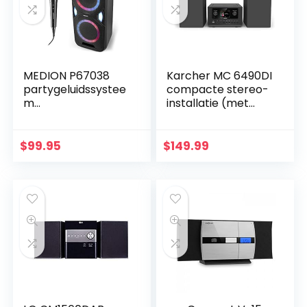
MEDION P67038
Karcher MC 6490DI
partygeluidssystee
compacte stereo-
m
installatie (met
(partyluidsprekers,
CD-speler, stereo-
karaoke, batterij,
installatie met
FM-radio,
internetradio en
$
99.95
$
149.99
Bluetooth 5.0,
Bluetooth, FM- en…
compact systeem,
2x…