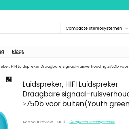
Compacte stereosystemen
ag
Blogs
reker, HIFI Luidspreker Draagbare signaal-ruisverhouding ≥75Db voor
Luidspreker, HIFI Luidspreker
Draagbare signaal-ruisverhou
≥75Db voor buiten(Youth gree
4
Compacte stereosystemen
Add your review