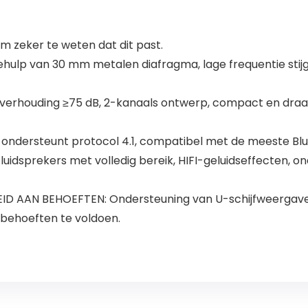
 zeker te weten dat dit past.
lp van 30 mm metalen diafragma, lage frequentie stijgen
verhouding ≥75 dB, 2-kanaals ontwerp, compact en draag
dersteunt protocol 4.1, compatibel met de meeste Bl
uidsprekers met volledig bereik, HIFI-geluidseffecten,
 AAN BEHOEFTEN: Ondersteuning van U-schijfweergave,
behoeften te voldoen.