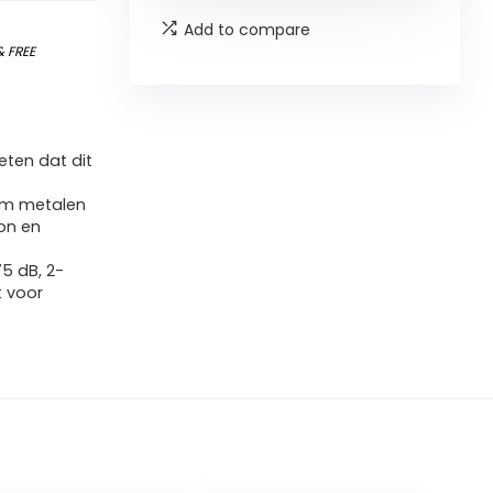
Add to compare
&
FREE
ten dat dit
mm metalen
oon en
5 dB, 2-
 voor