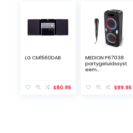
LG CM1560DAB
MEDION P67038
partygeluidssyst
eem
(partyluidspreke
rs, karaoke,
batterij, FM-
$
80.95
$
99.95
radio, Bluetooth
5.0, compact
systeem, 2x…