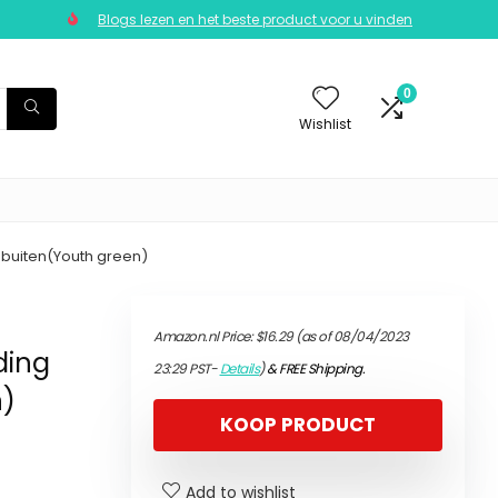
Blogs lezen en het beste product voor u vinden
0
Wishlist
 buiten(Youth green)
Amazon.nl Price:
$
16.29
(as of 08/04/2023
ding
23:29 PST-
Details
)
&
FREE Shipping
.
n)
KOOP PRODUCT
Add to wishlist