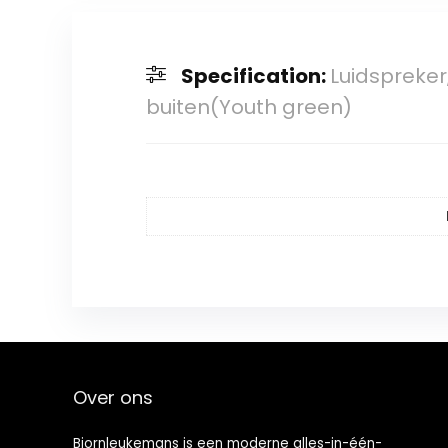
Specification:
Luidspreker
buiten(Youth green)
Over ons
Bjornleukemans is een moderne alles-in-één-