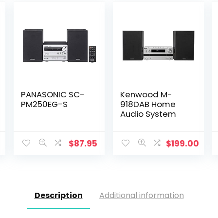
PANASONIC SC-
Kenwood M-
PM250EG-S
918DAB Home
Audio System
$
87.95
$
199.00
Description
Additional information