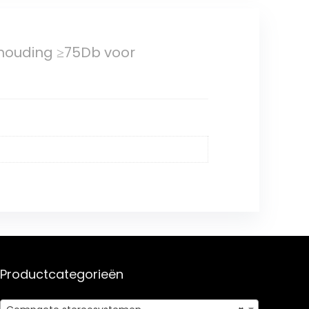
rhouding ≥75Db voor
Productcategorieën