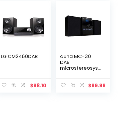
LG CM2460DAB
auna MC-30
DAB
microstereosyst
eem – 2,4-inch
kleurendisplay,
2-weg
$
98.10
$
99.99
luidsprekerset,
cd-speler, 20
watt max. DAB +
tuner, FM PLL,
Bluetooth, AUX,
afstandsbedieni
ng, zwart