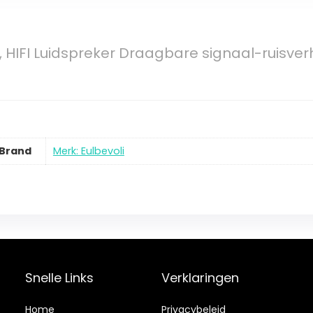
, HIFI Luidspreker Draagbare signaal-ruisve
Brand
Merk: Eulbevoli
Snelle Links
Verklaringen
Home
Privacybeleid