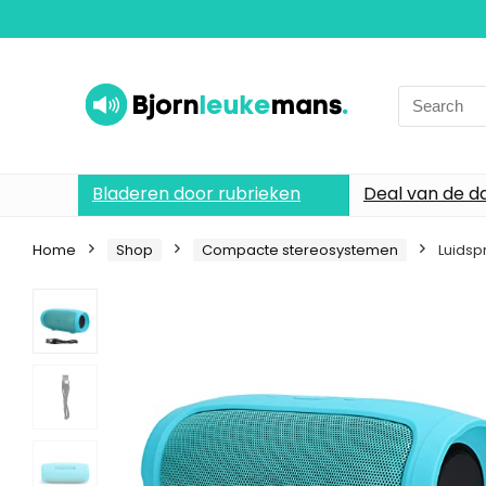
Search
for:
Bladeren door rubrieken
Deal van de d
Home
Shop
Compacte stereosystemen
Luidsp