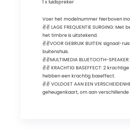
1 x luidspreker
Voer het modelnummer hierboven inom
✌✌ LAGE FREQUENTIE SURGING: Met behu
het timbre is uitstekend.
✌✌VOOR GEBRUIK BUITEN: signaal-ruis
buitenshuis.
✌✌MULTIMEDIA BLUETOOTH-SPEAKER: on
✌✌ KRACHTIG BASEFFECT: 2 krachtige l
hebben een krachtig baseffect.
✌✌ VOLDOET AAN EEN VERSCHEIDENHEID
geheugenkaart, om aan verschillende 