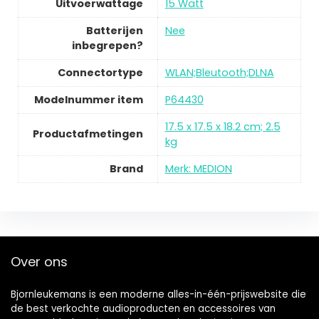
Uitvoerwattage
15 Watt
Batterijen
Nee
inbegrepen?
Connectortype
WLAN;Bleutooth;DLNA
Modelnummer item
P64430
17.5 x 17.5 x 18.2 cm; 2.5
Productafmetingen
kg
Brand
Merk: MEDION
Over ons
Bjornleukemans is een moderne alles-in-één-prijswebsite die
de best verkochte audioproducten en accessoires van