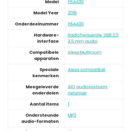
Model
P64430
Model Year
2018
Onderdeelnummer
P64430
Hardware-
Radiofrequentie, USB 2.0,
interface
3,5 mm audio
Compatibele
Alexa;Multiroom
apparaten
Speciale
Alexa compatibel
kenmerken
Meegeleverde
AiO audiosysteem,
onderdelen
netsnoer
Aantal items
1
Ondersteunde
MP3
audio-formaten