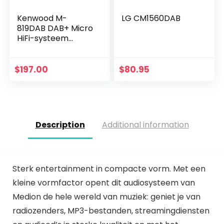
Kenwood M-
LG CM1560DAB
819DAB DAB+ Micro
HiFi-systeem
(DAB+, UKW, CD,
USB, Bluetooth
audiostreaming,
$
197.00
$
80.95
line-in…
Description
Additional information
Sterk entertainment in compacte vorm. Met een
kleine vormfactor opent dit audiosysteem van
Medion de hele wereld van muziek: geniet je van
radiozenders, MP3-bestanden, streamingdiensten