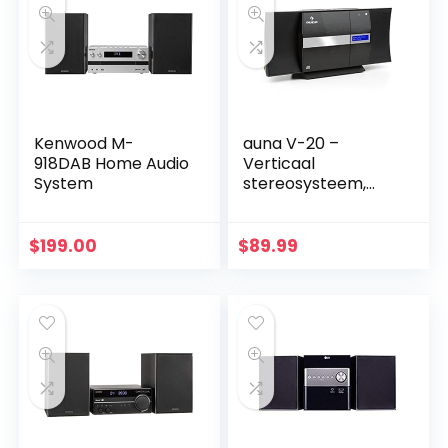
Kenwood M-
auna V-20 –
918DAB Home Audio
Verticaal
System
stereosysteem,
microsysteem, cd-
speler, mp3, DAB +
tuner,
$
199.00
$
89.99
marifoonontvanger
, Bluetooth, NFC…