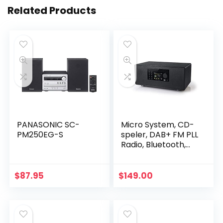
Related Products
PANASONIC SC-
Micro System, CD-
PM250EG-S
speler, DAB+ FM PLL
Radio, Bluetooth,
MUSE – (M-695
DBT) LCD-scherm,
NFC:
$
87.95
$
149.00
Automatische…