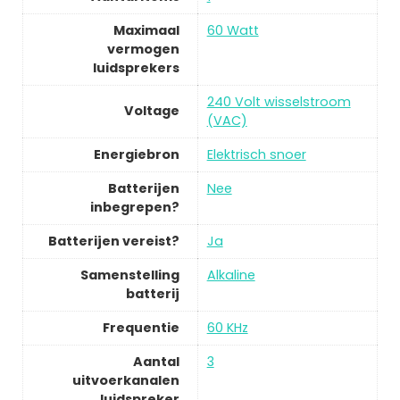
Maximaal
60 Watt
vermogen
luidsprekers
240 Volt wisselstroom
Voltage
(VAC)
Energiebron
Elektrisch snoer
Batterijen
Nee
inbegrepen?
Batterijen vereist?
Ja
Samenstelling
Alkaline
batterij
Frequentie
60 KHz
Aantal
3
uitvoerkanalen
luidspreker