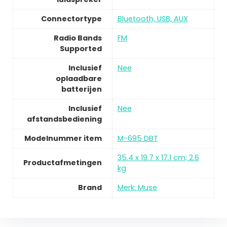
Connectortype
Bluetooth, USB, AUX
Radio Bands
FM
Supported
Inclusief
Nee
oplaadbare
batterijen
Inclusief
Nee
afstandsbediening
Modelnummer item
M-695 DBT
35.4 x 19.7 x 17.1 cm; 2.6
Productafmetingen
kg
Brand
Merk: Muse