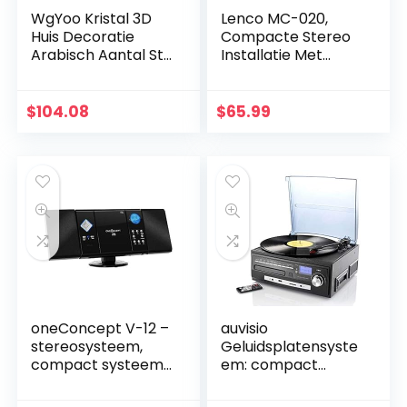
WgYoo Kristal 3D
Lenco MC-020,
Huis Decoratie
Compacte Stereo
Arabisch Aantal Stil
Installatie Met
Klok Decoratie
Bluetooth, USB En
Ontwerp Gebruik
Fm-Radio
Huis Keuken
(Wekfunctie, USB-
$
104.08
$
65.99
Slaapkamer
Oplader, Aux…
Eetkamer…
oneConcept V-12 –
auvisio
stereosysteem,
Geluidsplatensyste
compact systeem,
em: compact
microsysteem,
stereosysteem
MP3-compatibele
MHX-550.LP voor