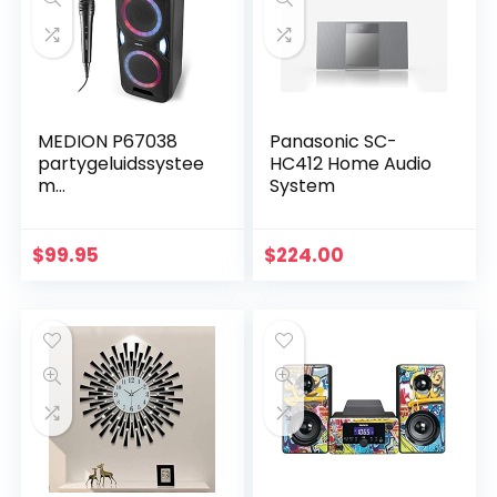
MEDION P67038
Panasonic SC-
partygeluidssystee
HC412 Home Audio
m
System
(partyluidsprekers,
karaoke, batterij,
FM-radio,
$
99.95
$
224.00
Bluetooth 5.0,
compact systeem,
2x…