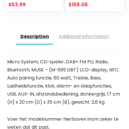
cd-speler, FM/AM-
plateaus, CD, MC,
$
53.99
$
158.06
radiotuner, MP3…
MP3 (digitaliseren)
Description
Additional information
Micro System, CD-speler, DAB+ FM PLL Radio,
Bluetooth, MUSE – (M-695 DBT) LCD-display, NFC:
Auto pairing functie, 60 watt, Treble, Bass,
Luidheidsfunctie, klok, alarm- en slaapfuncties,
USB, AUX-IN, afstandsbediening, donkergrijs, 17 cm
(H) x 20 cm (D) x 35 cm (B), gewicht: 2,6 kg
Voer het modelnummer hierboven inom zeker te
weten dat dit past.