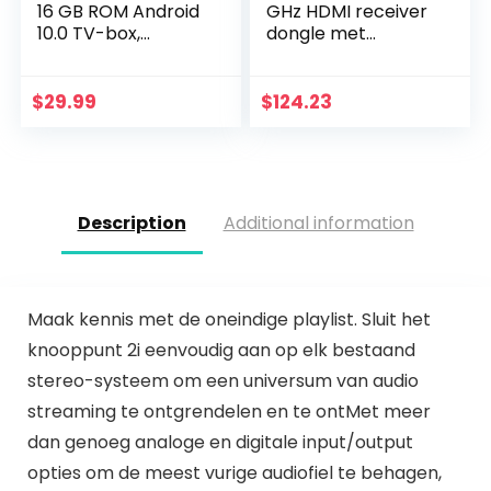
16 GB ROM Android
GHz HDMI receiver
10.0 TV-box,
dongle met
Allwinner H616
multicast en
Quad-Core met 2,4
multiView voor
GHz WiFi/Ethernet
apparaten met
$
29.99
$
124.23
TV-box
EZCast Pro-app en
de…
Description
Additional information
Maak kennis met de oneindige playlist. Sluit het
knooppunt 2i eenvoudig aan op elk bestaand
stereo-systeem om een universum van audio
streaming te ontgrendelen en te ontMet meer
dan genoeg analoge en digitale input/output
opties om de meest vurige audiofiel te behagen,