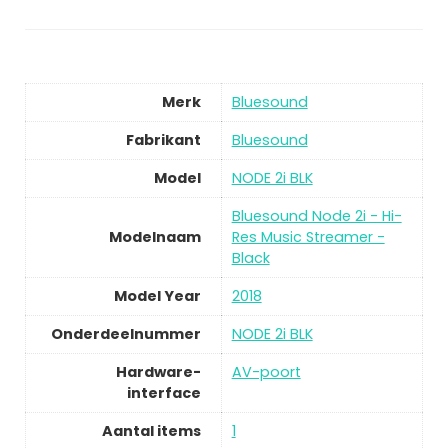
Merk
Bluesound
Fabrikant
Bluesound
Model
NODE 2i BLK
Bluesound Node 2i - Hi-
Modelnaam
Res Music Streamer -
Black
Model Year
2018
Onderdeelnummer
NODE 2i BLK
Hardware-
AV-poort
interface
Aantal items
1