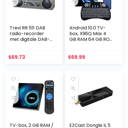
Trevi RR 511 DAB
Android 10.0 TV-
radio-recorder
box, X96Q Max 4
met digitale DAB-
GB RAM 64 GB ROM
ontvanger, MP3,
2021, uitgerust met
UBS, Bluetooth, Full
mini draadloos
Recorder-functie
keyboard Allwinner
$
69.73
$
69.99
op cassettes
H616 2,4 G / 5,8…
TV-box, 2 GB RAM /
EZCast Dongle II, 5