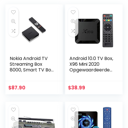
Nokia Android TV
Android 10.0 TV Box,
Streaming Box
X96 Mini 2020
8000, Smart TV Box
Opgewaardeerde
met Android 10.0 en
versie X96Q 2GB
geïntegreerde
RAM 16GB ROM
Chromecast, WiFi,
Smart TV Box
$
87.90
$
38.99
HDMI, USB-C…
Allwinner H313
Quad Core…