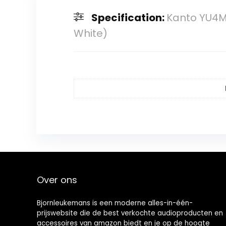
Specification:
Kanto YU4M
White)
Over ons
Bjornleukemans is een moderne alles-in-één-
prijswebsite die de best verkochte audioproducten en
accessoires van amazon biedt en je op de hoogte