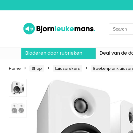
Search
for:
Bladeren door rubrieken
Deal van de d
Home
Shop
Luidsprekers
Boekenplankluidspr