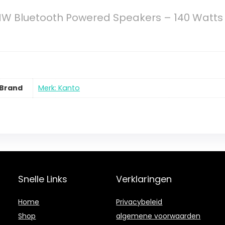
W Bluetooth Powered Speakers – 140 Watts
Brand
Merk: Kanto
Snelle Links
Verklaringen
Home
Privacybeleid
Shop
algemene voorwaarden