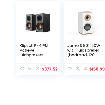
Klipsch R-41PM
Jamo S 801 120W
Actieve
wit – luidspreker
luidsprekers
(bedraad, 120 W,
paar
76-26000 Hz, 8
Ohm, wit)
$
377.52
$
158.99