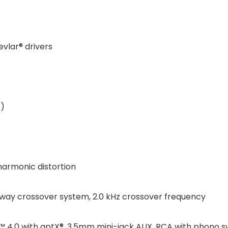
evlar® drivers
S)
 harmonic distortion
-way crossover system, 2.0 kHz crossover frequency
th™ 4.0 with aptX®, 3.5mm mini-jack AUX, RCA with phono s