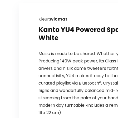
Kleur:
wit mat
Kanto YU4 Powered Spe
White
Music is made to be shared. Whether yo
Producing 140W peak power, its Class D 
drivers and 1” silk dome tweeters faith
connectivity, YU4 makes it easy to thr
curated playlist via Bluetooth®. Crystal
highs and wonderfully balanced mid-r
streaming from the palm of your hand 
modern day turntable •Includes a remot
19 x 22 cm)