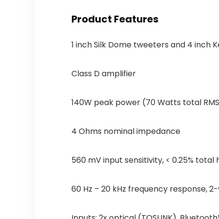
Product Features
1 inch Silk Dome tweeters and 4 inch K
Class D amplifier
140W peak power (70 Watts total RM
4 Ohms nominal impedance
560 mV input sensitivity, < 0.25% total
60 Hz – 20 kHz frequency response, 2
Inputs: 2x optical (TOSLINK), Bluetoo