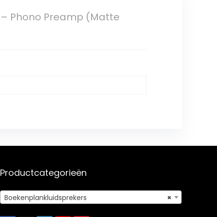
 – Phono Preamp (Matte
Productcategorieën
Boekenplankluidsprekers
×