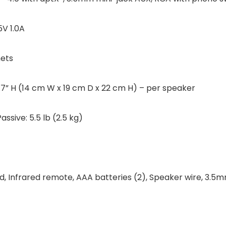
V 1.0A
nets
8.7” H (14 cm W x 19 cm D x 22 cm H) – per speaker
assive: 5.5 lb (2.5 kg)
d, Infrared remote, AAA batteries (2), Speaker wire, 3.5