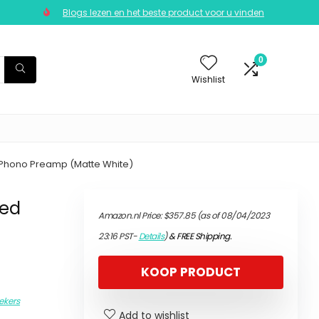
Blogs lezen en het beste product voor u vinden
0
Wishlist
 Phono Preamp (Matte White)
red
Amazon.nl Price:
$
357.85
(as of 08/04/2023
23:16 PST-
Details
)
&
FREE Shipping
.
KOOP PRODUCT
ekers
Add to wishlist