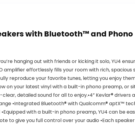
akers with Bluetooth™ and Phono 
u’re hanging out with friends or kicking it solo, YU4 ens
amplifier effortlessly fills your room with rich, spacious
fully reproduce your favorite tunes, letting you enjoy them
ow on your latest vinyl with a built-in phono preamp, or s
-clear, detailed sound for all to enjoy.•4” Kevlar® drivers 
ange •Integrated Bluetooth® with Qualcomm® aptX™ techn
•Equipped with a built-in phono preamp, YU4 can be eas
e to give you full control over your audio •Each speaker m