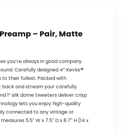
Preamp – Pair, Matte
ures you’re always in good company.
 sound. Carefully designed 4” Kevlar®
 to their fullest. Packed with
it back and stream your carefully
and 1” silk dome tweeters deliver crisp
ology lets you enjoy high-quality
ily connected to any vintage or
easures 5.5″ W x 7.5″ D x 8.7″ H (14 x