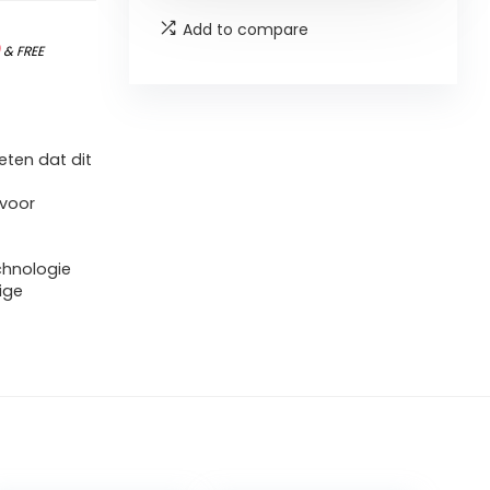
Add to compare
)
&
FREE
ten dat dit
 voor
hnologie
ige