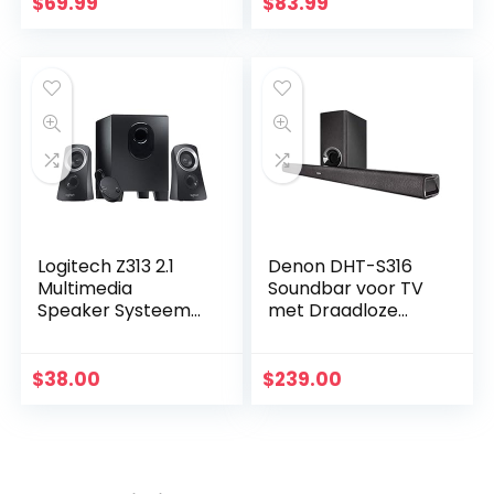
muurmontagebeug
$
69.99
$
83.99
el – Houtkleur –
Paar…
Logitech Z313 2.1
Denon DHT-S316
Multimedia
Soundbar voor TV
Speaker Systeem
met Draadloze
met Subwoofer, Full
Subwoofer,
Range Audio, 50
Surround Sound,
Watt
Dolby Digital, DTS-
$
38.00
$
239.00
Piekvermogen,
decodering,
Diepe Bas, 3.5 mm…
Bluetooth, HDMI…