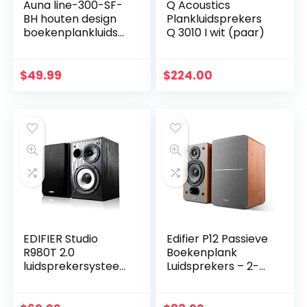
Auna line-300-SF-
Q Acoustics
BH houten design
Plankluidsprekers
boekenplankluidsp
Q 3010 I wit (paar)
rekers 2-weg
home cinema hifi
boxen paar (35W
$
49.99
$
224.00
RMS, passief…
EDIFIER Studio
Edifier P12 Passieve
R980T 2.0
Boekenplank
luidsprekersystee
Luidsprekers – 2-
m (24 watt)
weg luidsprekers
met ingebouwde