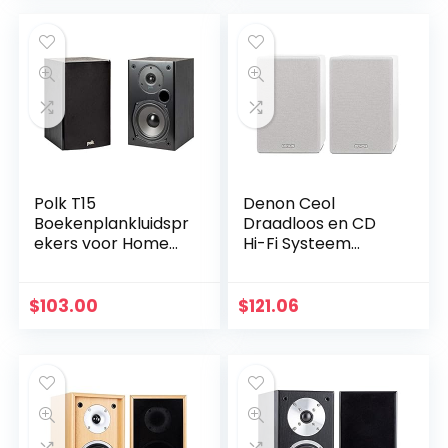
Bluetooth aptX…
Polk T15
Denon Ceol
Boekenplankluidspr
Draadloos en CD
ekers voor Home
Hi-Fi Systeem
Cinema en Muziek,
Luidsprekers Kleur:
Set van 2,
wit
Stereoluidsprekers
$
103.00
$
121.06
voor de
Boekenplank…