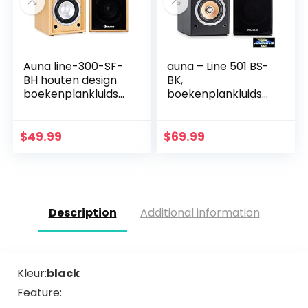
Auna line-300-SF-
auna – Line 501 BS-
BH houten design
BK,
boekenplankluidsp
boekenplankluidsp
rekers 2-weg
rekers,
home cinema hifi
luidsprekerboxen,
boxen paar (35W
hifi-boxen,
$
49.99
$
69.99
RMS, passief…
luidsprekerpaar, 2-
wegsysteem, 10 cm
(4…
Description
Additional information
Kleur:
black
Feature: