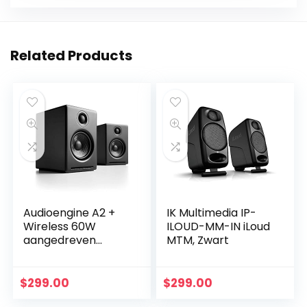
Related Products
Audioengine A2 +
IK Multimedia IP-
Wireless 60W
ILOUD-MM-IN iLoud
aangedreven
MTM, Zwart
desktop
luidsprekers |
Ingebouwde 24Bit
$
299.00
$
299.00
DAC & versterker |