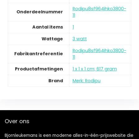
Rodipu8sf964ihko3800-
Onderdeelnummer
11
Aantal items
1
Wattage
3 watt
Rodipu8sf964ihko3800-
Fabrikantreferentie
11
Productafmetingen
1 x 1 x 1 cm; 617 gram
Brand
Merk: Rodipu
Over ons
Bjornleukemans is een moderne alles-in-één-prijswebsite die