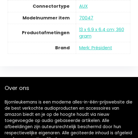
Connectortype
AUX
Modelnummer item
70047
13 x 6.9 x 6.4 cm; 360
Productafmetingen
gram
Brand
Merk: Président
Over ons
Bjornleukemans is een moderne alles-in-één-prijswebsite die
de best verkochte audioproducten en accessoires van
amazon biedt en je op de hoogte houdt via nieuw
toegevoegde op audio gebaseerde artikelen. Alle
afbeeldingen zijn auteursrechtelijk beschermd door hun
respectievelijke eigenaren. Alle geciteerde inhoud is afgeleid