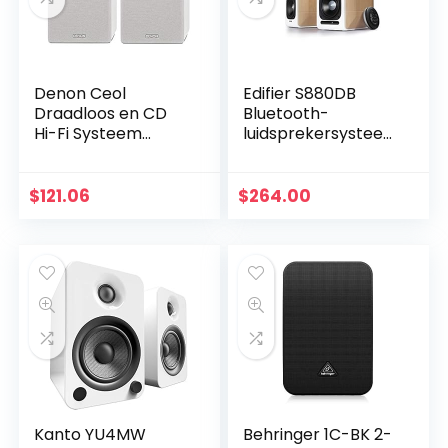
Denon Ceol
Edifier S880DB
Draadloos en CD
Bluetooth-
Hi-Fi Systeem
luidsprekersystee
Luidsprekers Kleur:
m hout/wit
wit
$
121.06
$
264.00
Kanto YU4MW
Behringer 1C-BK 2-