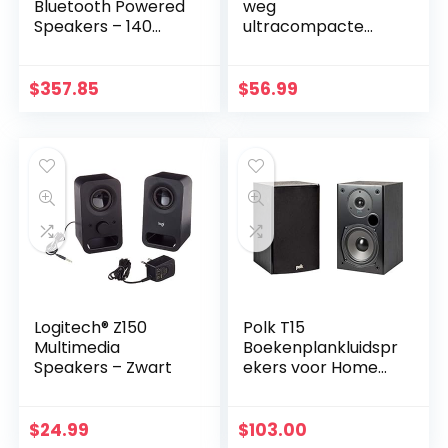
Bluetooth Powered
weg
Speakers – 140
ultracompacte
Watts – Phono
monitorluidspreker,
Preamp (Matte
zwart
White)
$
357.85
$
56.99
Logitech® Z150
Polk T15
Multimedia
Boekenplankluidspr
Speakers – Zwart
ekers voor Home
Cinema en Muziek,
Set van 2,
Stereoluidsprekers
$
24.99
$
103.00
voor de